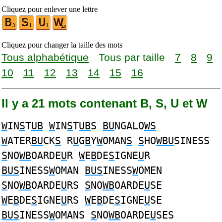
Cliquez pour enlever une lettre
Cliquez pour changer la taille des mots
Tous alphabétique
Tous par taille
7
8
9
10
11
12
13
14
15
16
Il y a 21 mots contenant B, S, U et W
W
IN
S
T
UB
W
IN
S
T
UB
S
BU
NGALO
WS
W
ATER
BU
CK
S
R
U
G
B
Y
W
OMAN
S
S
HO
WBU
SINESS
S
NO
WB
OARDE
U
R
W
E
B
DE
S
IGNE
U
R
BUS
INESS
W
OMAN
BUS
INESS
W
OMEN
S
NO
WB
OARDE
U
RS
S
NO
WB
OARDE
U
SE
W
E
B
DE
S
IGNE
U
RS
W
E
B
DE
S
IGNE
U
SE
BUS
INESS
W
OMANS
S
NO
WB
OARDE
U
SES