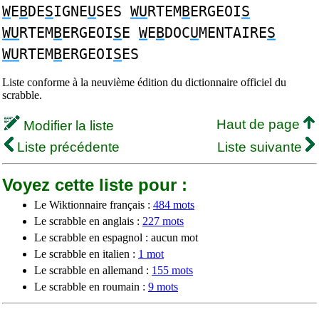
W
E
B
DE
S
IGNE
U
SES
WU
RTEM
B
ERGEOI
S
WU
RTEM
B
ERGEOI
S
E
W
E
B
DOC
U
MENTAIRE
S
WU
RTEM
B
ERGEOI
S
ES
Liste conforme à la neuvième édition du dictionnaire officiel du
scrabble.
Haut de page
Modifier la liste
Liste précédente
Liste suivante
Voyez cette liste pour :
Le Wiktionnaire français :
484 mots
Le scrabble en anglais :
227 mots
Le scrabble en espagnol : aucun mot
Le scrabble en italien :
1 mot
Le scrabble en allemand :
155 mots
Le scrabble en roumain :
9 mots