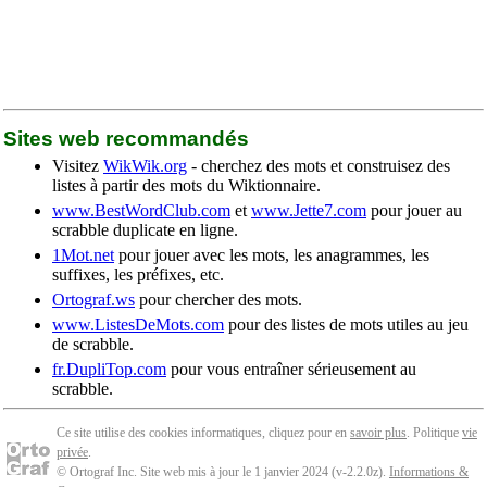
Sites web recommandés
Visitez
WikWik.org
- cherchez des mots et construisez des
listes à partir des mots du Wiktionnaire.
www.BestWordClub.com
et
www.Jette7.com
pour jouer au
scrabble duplicate en ligne.
1Mot.net
pour jouer avec les mots, les anagrammes, les
suffixes, les préfixes, etc.
Ortograf.ws
pour chercher des mots.
www.ListesDeMots.com
pour des listes de mots utiles au jeu
de scrabble.
fr.DupliTop.com
pour vous entraîner sérieusement au
scrabble.
Ce site utilise des cookies informatiques, cliquez pour en
savoir plus
. Politique
vie
privée
.
© Ortograf Inc. Site web mis à jour le 1 janvier 2024 (v-2.2.0
z
).
Informations &