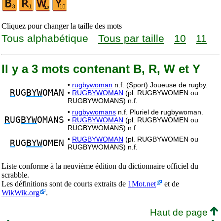
Cliquez pour changer la taille des mots
Tous alphabétique
Tous par taille
10
11
Il y a 3 mots contenant B, R, W et Y
•
rugbywoman
n.f. (Sport) Joueuse de rugby.
R
UG
BYW
OMAN
•
RUGBYWOMAN
(pl. RUGBYWOMEN ou
RUGBYWOMANS) n.f.
•
rugbywomans
n.f. Pluriel de rugbywoman.
R
UG
BYW
OMANS
•
RUGBYWOMAN
(pl. RUGBYWOMEN ou
RUGBYWOMANS) n.f.
•
RUGBYWOMAN
(pl. RUGBYWOMEN ou
R
UG
BYW
OMEN
RUGBYWOMANS) n.f.
Liste conforme à la neuvième édition du dictionnaire officiel du
scrabble.
Les définitions sont de courts extraits de
1Mot.net
et de
WikWik.org
.
Haut de page