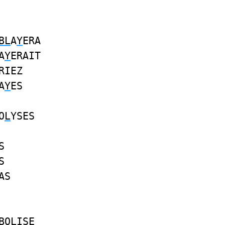
BL
A
Y
ERA
A
Y
ERAIT
RIEZ
A
Y
ES
O
L
YSES
S
S
AS
B
O
L
ISE