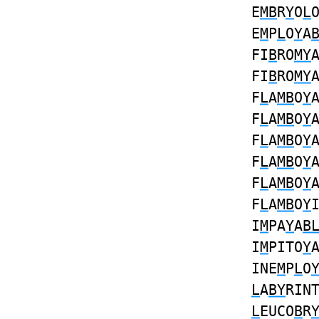
E
MB
R
Y
O
L
E
M
P
L
O
Y
A
FI
B
RO
MY
FI
B
RO
MY
F
L
A
MB
O
Y
F
L
A
MB
O
Y
F
L
A
MB
O
Y
F
L
A
MB
O
Y
F
L
A
MB
O
Y
F
L
A
MB
O
Y
I
M
PA
Y
A
B
I
M
PITO
Y
INE
M
P
L
O
L
A
BY
RIN
L
EUCO
B
R