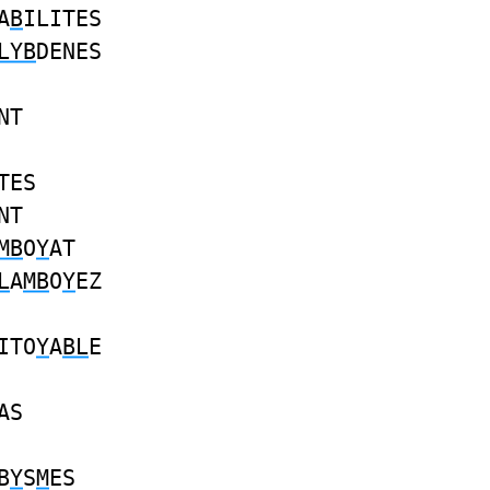
A
B
ILITES
LYB
DENES
NT
TES
NT
MB
O
Y
AT
L
A
MB
O
Y
EZ
ITO
Y
A
BL
E
AS
B
Y
S
M
ES