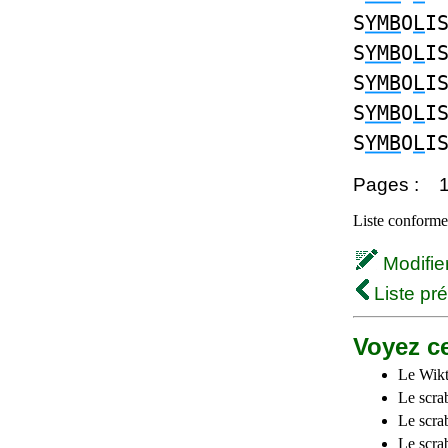
S
YMB
O
L
I
S
YMB
O
L
I
S
YMB
O
L
I
S
YMB
O
L
I
S
YMB
O
L
I
Pages :
Liste conforme 
Modifier 
Liste pr
Voyez ce
Le Wikt
Le scra
Le scra
Le scrab