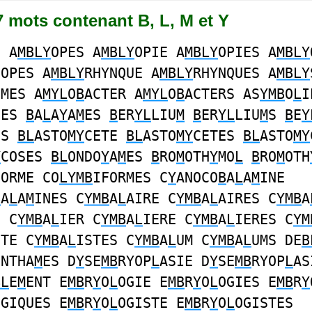
57 mots contenant B, L, M et Y
E A
MBLY
OPES A
MBLY
OPIE A
MBLY
OPIES A
MBLY
COPES A
MBLY
RHYNQUE A
MBLY
RHYNQUES A
MBLY
OMES A
MYL
O
B
ACTER A
MYL
O
B
ACTERS AS
YMB
O
L
I
IES
B
A
L
A
Y
A
M
ES
B
ER
YL
LIU
M
B
ER
YL
LIU
M
S
B
E
Y
ES
BL
ASTO
MY
CETE
BL
ASTO
MY
CETES
BL
ASTO
MY
Y
COSES
BL
ONDO
Y
A
M
ES
B
RO
M
OTH
Y
MO
L
B
RO
M
OTH
FORME CO
LYMB
IFORMES C
Y
ANOCO
B
A
L
A
M
INE
B
A
L
A
M
INES C
YMB
A
L
AIRE C
YMB
A
L
AIRES C
YMB
A
S C
YMB
A
L
IER C
YMB
A
L
IERE C
YMB
A
L
IERES C
YM
STE C
YMB
A
L
ISTES C
YMB
A
L
UM C
YMB
A
L
UMS DE
B
INTHA
M
ES D
Y
SE
MB
RYOP
L
ASIE D
Y
SE
MB
RYOP
L
AS
BL
E
M
ENT E
MB
R
Y
O
L
OGIE E
MB
R
Y
O
L
OGIES E
MB
R
Y
OGIQUES E
MB
R
Y
O
L
OGISTE E
MB
R
Y
O
L
OGISTES