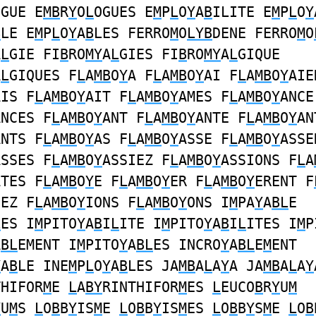
OGUE E
MB
R
Y
O
L
OGUES E
M
P
L
O
Y
A
B
ILITE E
M
P
L
O
Y
B
LE E
M
P
L
O
Y
A
B
LES FERRO
M
O
LYB
DENE FERRO
M
O
A
L
GIE FI
B
RO
MY
A
L
GIES FI
B
RO
MY
A
L
GIQUE
A
L
GIQUES F
L
A
MB
O
Y
A F
L
A
MB
O
Y
AI F
L
A
MB
O
Y
AIE
AIS F
L
A
MB
O
Y
AIT F
L
A
MB
O
Y
AMES F
L
A
MB
O
Y
ANCE
ANCES F
L
A
MB
O
Y
ANT F
L
A
MB
O
Y
ANTE F
L
A
MB
O
Y
AN
ANTS F
L
A
MB
O
Y
AS F
L
A
MB
O
Y
ASSE F
L
A
MB
O
Y
ASSE
ASSES F
L
A
MB
O
Y
ASSIEZ F
L
A
MB
O
Y
ASSIONS F
L
A
ATES F
L
A
MB
O
Y
E F
L
A
MB
O
Y
ER F
L
A
MB
O
Y
ERENT F
IEZ F
L
A
MB
O
Y
IONS F
L
A
MB
O
Y
ONS I
M
PA
Y
A
BL
E
L
ES I
M
PITO
Y
A
B
I
L
ITE I
M
PITO
Y
A
B
I
L
ITES I
M
P
A
BL
EMENT I
M
PITO
Y
A
BL
ES INCRO
Y
A
BL
E
M
ENT
Y
A
B
LE INE
M
P
L
O
Y
A
B
LES JA
MB
A
L
A
Y
A JA
MB
A
L
A
Y
THIFOR
M
E
L
A
BY
RINTHIFOR
M
ES
L
EUCO
B
R
Y
U
M
Y
U
M
S
L
O
B
B
Y
IS
M
E
L
O
B
B
Y
IS
M
ES
L
O
B
B
Y
S
M
E
L
O
B