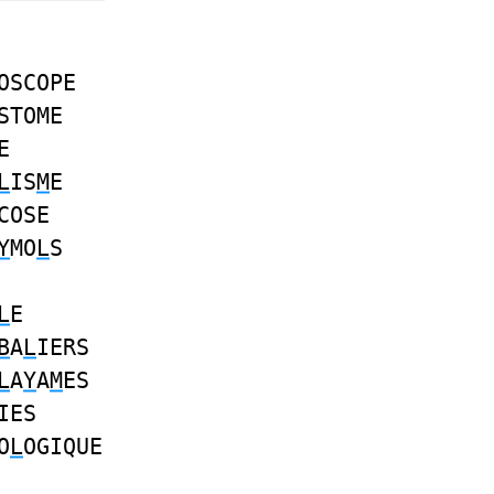
OSCOPE
STOME
E
L
IS
M
E
COSE
Y
MO
L
S
L
E
B
A
L
IERS
L
A
Y
A
M
ES
IES
O
L
OGIQUE