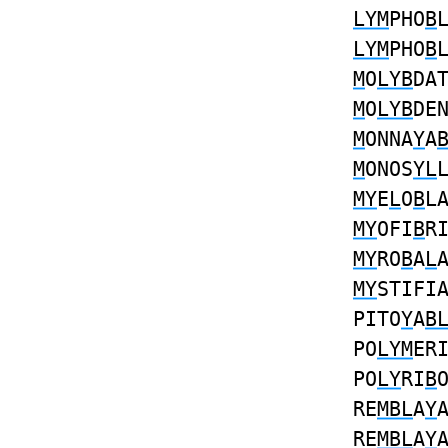
LYM
PHO
B
LYM
PHO
B
M
O
LYB
DA
M
O
LYB
DE
M
ONNA
Y
A
M
ONOS
YL
MY
E
L
O
B
L
MY
OFI
B
R
MY
RO
B
A
L
MY
STIFI
PITO
Y
A
B
PO
LYM
ER
PO
LY
RI
B
RE
MBL
A
Y
RE
MBL
A
Y