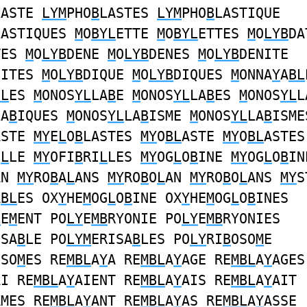
LASTE
LYM
PHO
B
LASTES
LYM
PHO
B
LASTIQUE
LASTIQUES
M
O
BYL
ETTE
M
O
BYL
ETTES
M
O
LYB
DA
TES
M
O
LYB
DENE
M
O
LYB
DENES
M
O
LYB
DENITE
NITES
M
O
LYB
DIQUE
M
O
LYB
DIQUES
M
ONNA
Y
A
BL
BL
ES
M
ONOS
YL
LA
B
E
M
ONOS
YL
LA
B
ES
M
ONOS
YL
L
LA
B
IQUES
M
ONOS
YL
LA
B
ISME
M
ONOS
YL
LA
B
ISME
ASTE
MY
E
L
O
B
LASTES
MY
O
BL
ASTE
MY
O
BL
ASTES
I
L
LE
MY
OFI
B
RI
L
LES
MY
OG
L
O
B
INE
MY
OG
L
O
B
IN
AN
MY
RO
B
A
L
ANS
MY
RO
B
O
L
AN
MY
RO
B
O
L
ANS
MY
S
A
BL
ES OX
Y
HE
M
OG
L
O
B
INE OX
Y
HE
M
OG
L
O
B
INES
L
E
M
ENT PO
LY
E
MB
RYONIE PO
LY
E
MB
RYONIES
ISA
B
LE PO
LYM
ERISA
B
LES PO
LY
RI
B
OSO
M
E
OSO
M
ES RE
MBL
A
Y
A RE
MBL
A
Y
AGE RE
MBL
A
Y
AGES
AI RE
MBL
A
Y
AIENT RE
MBL
A
Y
AIS RE
MBL
A
Y
AIT
AMES RE
MBL
A
Y
ANT RE
MBL
A
Y
AS RE
MBL
A
Y
ASSE