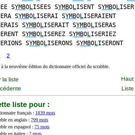
SEE S
YMB
O
L
ISEES S
YMB
O
L
ISENT S
YMB
O
L
ISER
SERA S
YMB
O
L
ISERAI S
YMB
O
L
ISERAIENT
SERAIS S
YMB
O
L
ISERAIT S
YMB
O
L
ISERAS
SERENT S
YMB
O
L
ISEREZ S
YMB
O
L
ISERIEZ
SERIONS S
YMB
O
L
ISERONS S
YMB
O
L
ISERONT
1
2
à la neuvième édition du dictionnaire officiel du scrabble.
Haut
la liste
écédente
Liste
tte liste pour :
ionnaire français :
1839 mots
bble en anglais :
799 mots
bble en espagnol :
75 mots
ble en italien :
2 mots