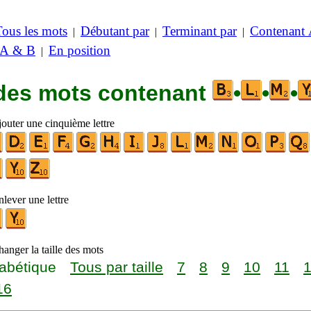
Tous les mots
Débutant par
Terminant par
Contenant
|
|
|
 A & B
En position
|
 des mots contenant
•
•
•
jouter une cinquième lettre
lever une lettre
anger la taille des mots
abétique
Tous par taille
7
8
9
10
11
16