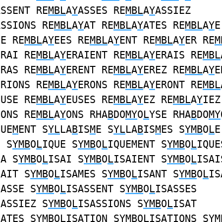
ASSENT RE
MBL
A
Y
ASSES RE
MBL
A
Y
ASSIEZ
ASSIONS RE
MBL
A
Y
AT RE
MBL
A
Y
ATES RE
MBL
A
Y
E
EE RE
MBL
A
Y
EES RE
MBL
A
Y
ENT RE
MBL
A
Y
ER RE
M
ERAI RE
MBL
A
Y
ERAIENT RE
MBL
A
Y
ERAIS RE
MBL
ERAS RE
MBL
A
Y
ERENT RE
MBL
A
Y
EREZ RE
MBL
A
Y
E
ERIONS RE
MBL
A
Y
ERONS RE
MBL
A
Y
ERONT RE
MBL
EUSE RE
MBL
A
Y
EUSES RE
MBL
A
Y
EZ RE
MBL
A
Y
IEZ
IONS RE
MBL
A
Y
ONS RHA
B
DO
MY
O
L
YSE RHA
B
DO
MY
QUE
M
ENT S
YL
LA
B
IS
M
E S
YL
LA
B
IS
M
ES S
YMB
O
L
E
S S
YMB
O
L
IQUE S
YMB
O
L
IQUEMENT S
YMB
O
L
IQUE
SA S
YMB
O
L
ISAI S
YMB
O
L
ISAIENT S
YMB
O
L
ISAI
SAIT S
YMB
O
L
ISAMES S
YMB
O
L
ISANT S
YMB
O
L
IS
SASSE S
YMB
O
L
ISASSENT S
YMB
O
L
ISASSES
SASSIEZ S
YMB
O
L
ISASSIONS S
YMB
O
L
ISAT
SATES S
YMB
O
L
ISATION S
YMB
O
L
ISATIONS S
YM