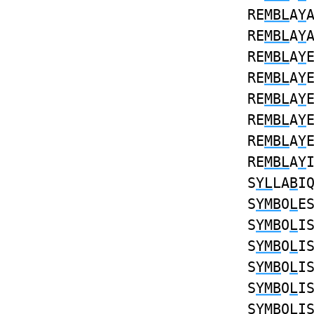
RE
MBL
A
Y
RE
MBL
A
Y
RE
MBL
A
Y
RE
MBL
A
Y
RE
MBL
A
Y
RE
MBL
A
Y
RE
MBL
A
Y
RE
MBL
A
Y
S
YL
LA
B
I
S
YMB
O
L
E
S
YMB
O
L
I
S
YMB
O
L
I
S
YMB
O
L
I
S
YMB
O
L
I
S
YMB
O
L
I