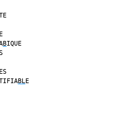
TE
E
A
B
IQUE
S
ES
TIFIA
BL
E