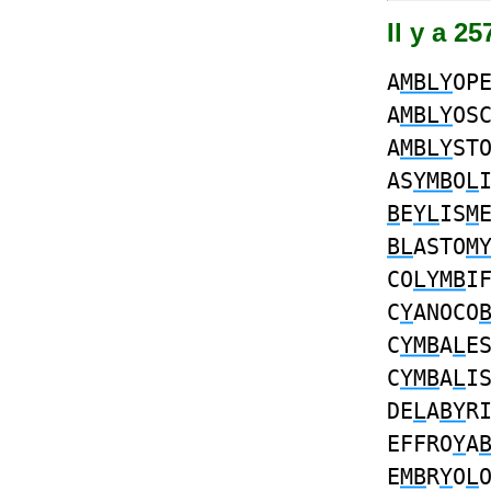
Il y a 2
A
MBLY
OP
A
MBLY
OS
A
MBLY
ST
AS
YMB
O
L
B
E
YL
IS
M
BL
ASTO
M
CO
LYMB
I
C
Y
ANOCO
C
YMB
A
L
E
C
YMB
A
L
I
DE
L
A
BY
R
EFFRO
Y
A
E
MB
R
Y
O
L