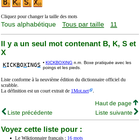
Cliquez pour changer la taille des mots
Tous alphabétique
Tous par taille
11
Il y a un seul mot contenant B, K, S et
X
•
KICKBOXING
n.m. Boxe pratiquée avec les
K
ICK
B
O
X
ING
S
poings et les pieds.
Liste conforme à la neuvième édition du dictionnaire officiel du
scrabble.
La définition est un court extrait de
1Mot.net
.
Haut de page
Liste précédente
Liste suivante
Voyez cette liste pour :
Le Wiktionnaire français :
16 mots