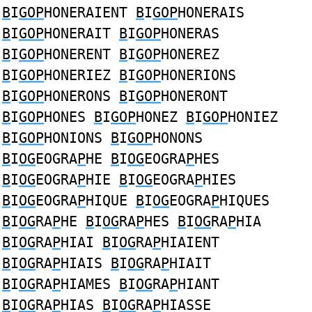
B
I
GOP
HONERAIENT
B
I
GOP
HONERAIS
B
I
GOP
HONERAIT
B
I
GOP
HONERAS
B
I
GOP
HONERENT
B
I
GOP
HONEREZ
B
I
GOP
HONERIEZ
B
I
GOP
HONERIONS
B
I
GOP
HONERONS
B
I
GOP
HONERONT
B
I
GOP
HONES
B
I
GOP
HONEZ
B
I
GOP
HONIEZ
B
I
GOP
HONIONS
B
I
GOP
HONONS
B
I
OG
EOGRA
P
HE
B
I
OG
EOGRA
P
HES
B
I
OG
EOGRA
P
HIE
B
I
OG
EOGRA
P
HIES
B
I
OG
EOGRA
P
HIQUE
B
I
OG
EOGRA
P
HIQUES
B
I
OG
RA
P
HE
B
I
OG
RA
P
HES
B
I
OG
RA
P
HIA
B
I
OG
RA
P
HIAI
B
I
OG
RA
P
HIAIENT
B
I
OG
RA
P
HIAIS
B
I
OG
RA
P
HIAIT
B
I
OG
RA
P
HIAMES
B
I
OG
RA
P
HIANT
B
I
OG
RA
P
HIAS
B
I
OG
RA
P
HIASSE