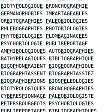
B
IOTY
P
OLO
G
IQU
E
B
RONCHO
G
RA
P
HI
E
GE
RMANO
P
HO
B
IES IM
P
ARTA
GE
A
B
LES
OR
B
ITO
G
RA
P
HI
E
S
P
AL
E
O
B
IOLO
G
IES
P
HL
EB
O
G
RAPHIES
P
HOTO
B
IOLO
G
I
E
S
P
HYTO
B
IOLO
G
I
E
S
P
LOM
B
A
G
INAC
E
ES
P
SYCHO
B
IOLO
G
I
E
P
U
B
LIR
E
PORTA
G
E
AM
P
HI
B
OLO
G
IQU
E
S AUTO
B
IO
G
RA
P
HI
E
S
B
ATHY
PE
LA
G
IQUES
B
IBLIO
G
RA
P
HIQU
E
B
I
G
O
P
HON
E
RAIENT
B
IO
GE
OGRA
P
HIQUE
B
IO
G
RA
P
HIASS
E
NT
B
IO
G
RA
P
HIASSI
E
Z
B
IO
G
RA
P
HI
E
RIONS
B
IOS
PE
LEOLO
G
IES
B
IOTY
P
OLO
G
IQU
E
S
B
RONCHO
G
RA
P
HI
E
S
CY
BE
RES
P
IONNA
G
E
P
AL
E
O
B
IOLO
G
ISTE
PE
TERS
B
OUR
G
EOIS
P
SYCHO
B
IOLO
G
I
E
S
P
U
B
LIR
E
PORTA
G
ES
B
IBLIO
G
RA
P
HIQU
E
S