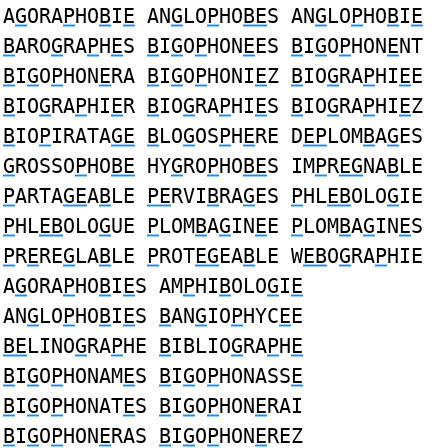
A
G
ORA
P
HO
B
I
E
AN
G
LO
P
HO
BE
S AN
G
LO
P
HO
B
I
E
B
ARO
G
RA
P
H
E
S
B
I
G
O
P
HON
E
ES
B
I
G
O
P
HON
E
NT
B
I
G
O
P
HON
E
RA
B
I
G
O
P
HONI
E
Z
B
IO
G
RA
P
HI
E
E
B
IO
G
RA
P
HI
E
R
B
IO
G
RA
P
HI
E
S
B
IO
G
RA
P
HI
E
Z
B
IO
P
IRATA
GE
B
LO
G
OS
P
H
E
RE D
EP
LOM
B
A
G
ES
G
ROSSO
P
HO
BE
HY
G
RO
P
HO
BE
S IM
P
R
EG
NA
B
LE
P
ARTA
GE
A
B
LE
PE
RVI
B
RA
G
ES
P
HL
EB
OLO
G
IE
P
HL
EB
OLO
G
UE
P
LOM
B
A
G
IN
E
E
P
LOM
B
A
G
IN
E
S
P
R
E
RE
G
LA
B
LE
P
ROT
EG
EA
B
LE W
EB
O
G
RA
P
HIE
A
G
ORA
P
HO
B
I
E
S AM
P
HI
B
OLO
G
I
E
AN
G
LO
P
HO
B
I
E
S
B
AN
G
IO
P
HYC
E
E
BE
LINO
G
RA
P
HE
B
IBLIO
G
RA
P
H
E
B
I
G
O
P
HONAM
E
S
B
I
G
O
P
HONASS
E
B
I
G
O
P
HONAT
E
S
B
I
G
O
P
HON
E
RAI
B
I
G
O
P
HON
E
RAS
B
I
G
O
P
HON
E
REZ