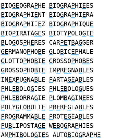
B
IO
GE
OGRA
P
HE
B
IO
G
RA
P
HI
E
ES
B
IO
G
RA
P
HI
E
NT
B
IO
G
RA
P
HI
E
RA
B
IO
G
RA
P
HII
E
Z
B
IO
G
RA
P
HIQU
E
B
IO
P
IRATA
GE
S
B
IOTY
P
OLO
G
I
E
B
LO
G
OS
P
H
E
RES CAR
PE
T
B
A
G
GER
GE
RMANO
P
HO
B
E
G
LO
B
IC
EP
HALE
G
LOTTO
P
HO
B
I
E
G
ROSSO
P
HO
BE
S
G
ROSSO
P
HO
B
I
E
IM
P
R
EG
NA
B
LES
IN
E
X
P
U
G
NA
B
LE
P
ARTA
GE
A
B
LES
P
HL
EB
OLO
G
IES
P
HL
EB
OLO
G
UES
P
HL
EB
ORRA
G
IE
P
LOM
B
A
G
IN
E
ES
P
OLY
G
LO
B
ULI
E
P
R
E
RE
G
LA
B
LES
P
RO
G
RAMMA
B
L
E
P
ROT
EG
EA
B
LES
P
U
B
LIPOSTA
GE
W
EB
O
G
RA
P
HIES
AM
P
HI
B
OLO
G
I
E
S AUTO
B
IO
G
RA
P
H
E