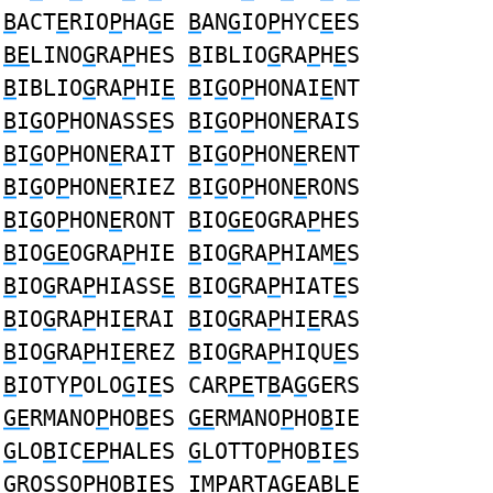
B
ACT
E
RIO
P
HA
G
E
B
AN
G
IO
P
HYC
E
ES
BE
LINO
G
RA
P
HES
B
IBLIO
G
RA
P
H
E
S
B
IBLIO
G
RA
P
HI
E
B
I
G
O
P
HONAI
E
NT
B
I
G
O
P
HONASS
E
S
B
I
G
O
P
HON
E
RAIS
B
I
G
O
P
HON
E
RAIT
B
I
G
O
P
HON
E
RENT
B
I
G
O
P
HON
E
RIEZ
B
I
G
O
P
HON
E
RONS
B
I
G
O
P
HON
E
RONT
B
IO
GE
OGRA
P
HES
B
IO
GE
OGRA
P
HIE
B
IO
G
RA
P
HIAM
E
S
B
IO
G
RA
P
HIASS
E
B
IO
G
RA
P
HIAT
E
S
B
IO
G
RA
P
HI
E
RAI
B
IO
G
RA
P
HI
E
RAS
B
IO
G
RA
P
HI
E
REZ
B
IO
G
RA
P
HIQU
E
S
B
IOTY
P
OLO
G
I
E
S CAR
PE
T
B
A
G
GERS
GE
RMANO
P
HO
B
ES
GE
RMANO
P
HO
B
IE
G
LO
B
IC
EP
HALES
G
LOTTO
P
HO
B
I
E
S
G
ROSSO
P
HO
B
I
E
S IM
P
ARTA
GE
A
B
LE