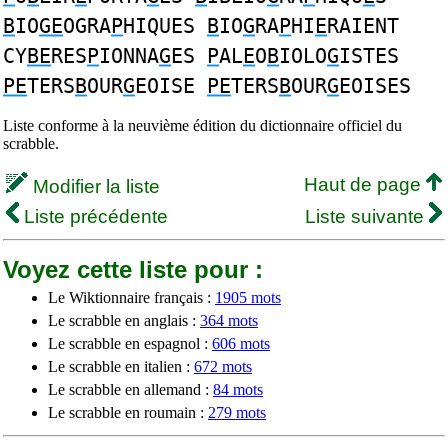
B
IO
GE
OGRA
P
HIQUES
B
IO
G
RA
P
HI
E
RAIENT
CY
BE
RES
P
IONNA
G
ES
P
AL
E
O
B
IOLO
G
ISTES
PE
TERS
B
OUR
G
EOISE
PE
TERS
B
OUR
G
EOISES
Liste conforme à la neuvième édition du dictionnaire officiel du
scrabble.
Haut de page
Modifier la liste
Liste précédente
Liste suivante
Voyez cette liste pour :
Le Wiktionnaire français :
1905 mots
Le scrabble en anglais :
364 mots
Le scrabble en espagnol :
606 mots
Le scrabble en italien :
672 mots
Le scrabble en allemand :
84 mots
Le scrabble en roumain :
279 mots