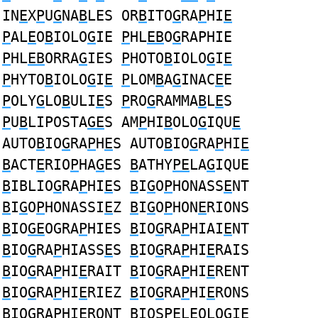
IN
E
X
P
U
G
NA
B
LES OR
B
ITO
G
RA
P
HI
E
P
AL
E
O
B
IOLO
G
IE
P
HL
EB
O
G
RAPHIE
P
HL
EB
ORRA
G
IES
P
HOTO
B
IOLO
G
I
E
P
HYTO
B
IOLO
G
I
E
P
LOM
B
A
G
INAC
E
E
P
OLY
G
LO
B
ULI
E
S
P
RO
G
RAMMA
B
L
E
S
P
U
B
LIPOSTA
GE
S AM
P
HI
B
OLO
G
IQU
E
AUTO
B
IO
G
RA
P
H
E
S AUTO
B
IO
G
RA
P
HI
E
B
ACT
E
RIO
P
HA
G
ES
B
ATHY
PE
LA
G
IQUE
B
IBLIO
G
RA
P
HI
E
S
B
I
G
O
P
HONASS
E
NT
B
I
G
O
P
HONASSI
E
Z
B
I
G
O
P
HON
E
RIONS
B
IO
GE
OGRA
P
HIES
B
IO
G
RA
P
HIAI
E
NT
B
IO
G
RA
P
HIASS
E
S
B
IO
G
RA
P
HI
E
RAIS
B
IO
G
RA
P
HI
E
RAIT
B
IO
G
RA
P
HI
E
RENT
B
IO
G
RA
P
HI
E
RIEZ
B
IO
G
RA
P
HI
E
RONS
B
IO
G
RA
P
HI
E
RONT
B
IOS
PE
LEOLO
G
IE