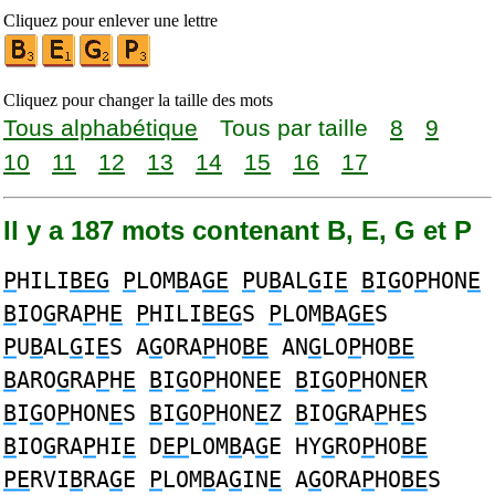
Cliquez pour enlever une lettre
Cliquez pour changer la taille des mots
Tous alphabétique
Tous par taille
8
9
10
11
12
13
14
15
16
17
Il y a 187 mots contenant B, E, G et P
P
HILI
BEG
P
LOM
B
A
GE
P
U
B
AL
G
I
E
B
I
G
O
P
HON
E
B
IO
G
RA
P
H
E
P
HILI
BEG
S
P
LOM
B
A
GE
S
P
U
B
AL
G
I
E
S A
G
ORA
P
HO
BE
AN
G
LO
P
HO
BE
B
ARO
G
RA
P
H
E
B
I
G
O
P
HON
E
E
B
I
G
O
P
HON
E
R
B
I
G
O
P
HON
E
S
B
I
G
O
P
HON
E
Z
B
IO
G
RA
P
H
E
S
B
IO
G
RA
P
HI
E
D
EP
LOM
B
A
G
E HY
G
RO
P
HO
BE
PE
RVI
B
RA
G
E
P
LOM
B
A
G
IN
E
A
G
ORA
P
HO
BE
S