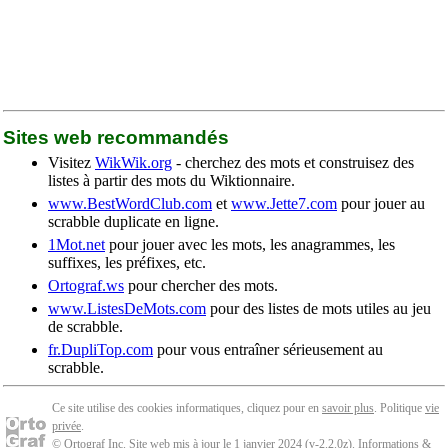
Sites web recommandés
Visitez
WikWik.org
- cherchez des mots et construisez des
listes à partir des mots du Wiktionnaire.
www.BestWordClub.com
et
www.Jette7.com
pour jouer au
scrabble duplicate en ligne.
1Mot.net
pour jouer avec les mots, les anagrammes, les
suffixes, les préfixes, etc.
Ortograf.ws
pour chercher des mots.
www.ListesDeMots.com
pour des listes de mots utiles au jeu
de scrabble.
fr.DupliTop.com
pour vous entraîner sérieusement au
scrabble.
Ce site utilise des cookies informatiques, cliquez pour en
savoir plus
. Politique
vie
privée
.
© Ortograf Inc. Site web mis à jour le 1 janvier 2024 (v-2.2.0
z
).
Informations &