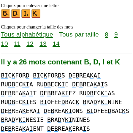
Cliquez pour enlever une lettre
Cliquez pour changer la taille des mots
Tous alphabétique
Tous par taille
8
9
10
11
12
13
14
Il y a 26 mots contenant B, D, I et K
BI
C
K
FOR
D
BI
C
K
FOR
D
S
D
E
B
REA
K
A
I
RU
DB
EC
KI
A RU
DB
EC
KI
E
D
E
B
REA
K
A
I
S
D
E
B
REA
K
A
I
T
D
E
B
REA
KI
EZ RU
DB
EC
KI
AS
RU
DB
EC
KI
ES
BI
OFEE
D
BAC
K
B
RA
D
Y
KI
NINE
D
E
B
REA
K
ERA
I
D
E
B
REA
KI
ONS
BI
OFEE
D
BAC
K
S
B
RA
D
Y
KI
NESIE
B
RA
D
Y
KI
NINES
D
E
B
REA
K
A
I
ENT
D
E
B
REA
K
ERA
I
S