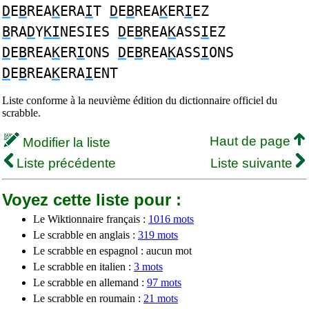
D
E
B
REA
K
ERA
I
T
D
E
B
REA
K
ER
I
EZ
B
RA
D
Y
KI
NESIES
D
E
B
REA
K
ASS
I
EZ
D
E
B
REA
K
ER
I
ONS
D
E
B
REA
K
ASS
I
ONS
D
E
B
REA
K
ERA
I
ENT
Liste conforme à la neuvième édition du dictionnaire officiel du
scrabble.
Haut de page
Modifier la liste
Liste précédente
Liste suivante
Voyez cette liste pour :
Le Wiktionnaire français :
1016 mots
Le scrabble en anglais :
319 mots
Le scrabble en espagnol : aucun mot
Le scrabble en italien :
3 mots
Le scrabble en allemand :
97 mots
Le scrabble en roumain :
21 mots