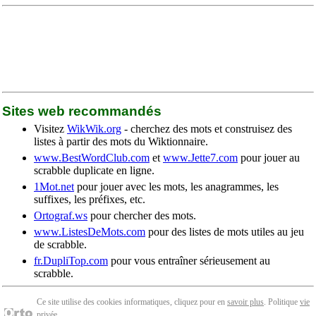
Sites web recommandés
Visitez
WikWik.org
- cherchez des mots et construisez des
listes à partir des mots du Wiktionnaire.
www.BestWordClub.com
et
www.Jette7.com
pour jouer au
scrabble duplicate en ligne.
1Mot.net
pour jouer avec les mots, les anagrammes, les
suffixes, les préfixes, etc.
Ortograf.ws
pour chercher des mots.
www.ListesDeMots.com
pour des listes de mots utiles au jeu
de scrabble.
fr.DupliTop.com
pour vous entraîner sérieusement au
scrabble.
Ce site utilise des cookies informatiques, cliquez pour en
savoir plus
. Politique
vie
privée
.