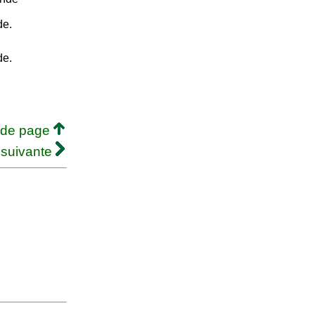
de.
de.
 de page
 suivante