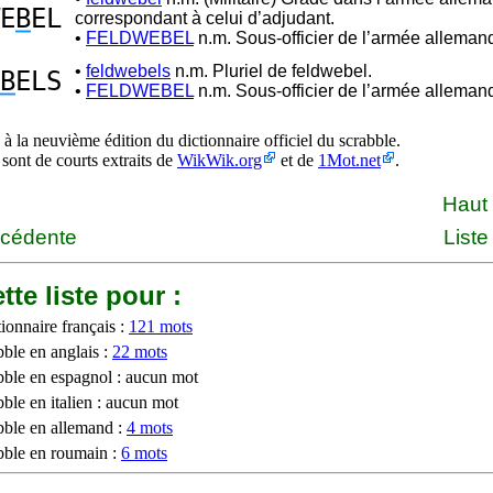
E
B
EL
correspondant à celui d’adjudant.
•
FELDWEBEL
n.m. Sous-officier de l’armée alleman
•
feldwebels
n.m. Pluriel de feldwebel.
B
ELS
•
FELDWEBEL
n.m. Sous-officier de l’armée alleman
à la neuvième édition du dictionnaire officiel du scrabble.
 sont de courts extraits de
WikWik.org
et de
1Mot.net
.
Haut
écédente
Liste
tte liste pour :
ionnaire français :
121 mots
bble en anglais :
22 mots
bble en espagnol : aucun mot
ble en italien : aucun mot
bble en allemand :
4 mots
bble en roumain :
6 mots