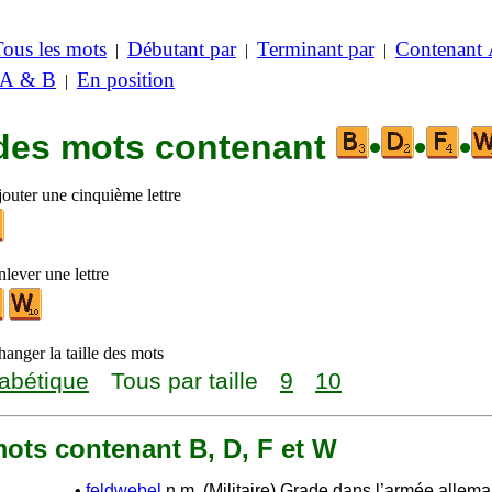
Tous les mots
Débutant par
Terminant par
Contenant
|
|
|
 A & B
En position
|
 des mots contenant
•
•
•
jouter une cinquième lettre
lever une lettre
anger la taille des mots
abétique
Tous par taille
9
10
 mots contenant B, D, F et W
•
feldwebel
n.m. (Militaire) Grade dans l’armée allem