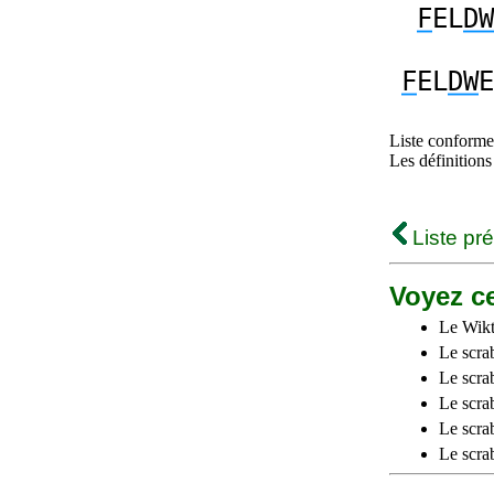
F
EL
DW
F
EL
DW
E
Liste conforme 
Les définitions
Liste pr
Voyez ce
Le Wikt
Le scra
Le scra
Le scrab
Le scra
Le scra