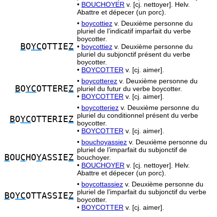
•
BOUCHOYER
v. [cj. nettoyer]. Helv.
Abattre et dépecer (un porc).
•
boycottiez
v. Deuxième personne du
pluriel de l’indicatif imparfait du verbe
boycotter.
B
O
YC
OTTIE
Z
•
boycottiez
v. Deuxième personne du
pluriel du subjonctif présent du verbe
boycotter.
•
BOYCOTTER
v. [cj. aimer].
•
boycotterez
v. Deuxième personne du
B
O
YC
OTTERE
Z
pluriel du futur du verbe boycotter.
•
BOYCOTTER
v. [cj. aimer].
•
boycotteriez
v. Deuxième personne du
pluriel du conditionnel présent du verbe
B
O
YC
OTTERIE
Z
boycotter.
•
BOYCOTTER
v. [cj. aimer].
•
bouchoyassiez
v. Deuxième personne du
pluriel de l’imparfait du subjonctif de
B
OU
C
HO
Y
ASSIE
Z
bouchoyer.
•
BOUCHOYER
v. [cj. nettoyer]. Helv.
Abattre et dépecer (un porc).
•
boycottassiez
v. Deuxième personne du
pluriel de l’imparfait du subjonctif du verbe
B
O
YC
OTTASSIE
Z
boycotter.
•
BOYCOTTER
v. [cj. aimer].