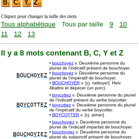
Cliquez pour changer la taille des mots
Tous alphabétique
Tous par taille
9
10
11
12
13
Il y a 8 mots contenant B, C, Y et Z
•
bouchoyez
v. Deuxième personne du
pluriel de l’indicatif présent de bouchoyer.
•
bouchoyez
v. Deuxième personne du
B
OU
C
HO
Y
E
Z
pluriel de l’impératif de bouchoyer.
•
BOUCHOYER
v. [cj. nettoyer]. Helv.
Abattre et dépecer (un porc).
•
boycottez
v. Deuxième personne du pluriel
de l’indicatif présent du verbe boycotter.
B
O
YC
OTTE
Z
•
boycottez
v. Deuxième personne du pluriel
de l’impératif du verbe boycotter.
•
BOYCOTTER
v. [cj. aimer].
•
bouchoyiez
v. Deuxième personne du
pluriel de l’indicatif imparfait de bouchoyer.
•
bouchoyiez
v. Deuxième personne du
B
OU
C
HO
Y
IE
Z
pluriel du subjonctif présent de bouchoyer.