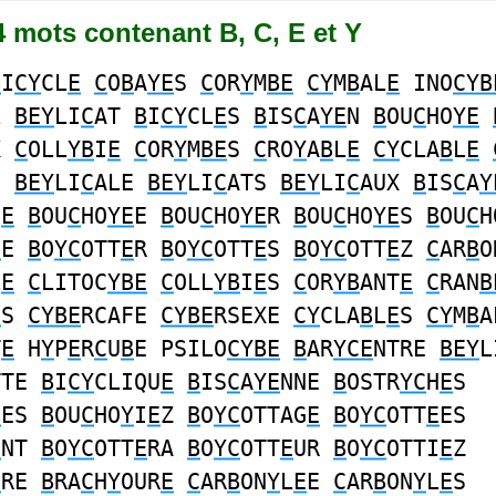
14 mots contenant B, C, E et Y
B
I
CY
CL
E
C
O
B
A
YE
S
C
OR
Y
M
BE
CY
M
B
AL
E
INO
CYB
L
BEY
LI
C
AT
B
I
CY
CL
E
S
B
IS
C
A
YE
N
B
OU
C
HO
YE
X
C
OLL
YB
I
E
C
OR
Y
M
BE
S
C
RO
Y
A
B
L
E
CY
CLA
B
L
E
S
BEY
LI
C
ALE
BEY
LI
C
ATS
BEY
LI
C
AUX
B
IS
C
A
Y
H
E
B
OU
C
HO
YE
E
B
OU
C
HO
YE
R
B
OU
C
HO
YE
S
B
OU
C
H
E
E
B
O
YC
OTT
E
R
B
O
YC
OTT
E
S
B
O
YC
OTT
E
Z
C
AR
B
O
L
E
C
LITOC
YBE
C
OLL
YB
I
E
S
C
OR
YB
ANT
E
C
RAN
B
E
S
CYBE
RCAFE
CYBE
RSEXE
CY
CLA
B
L
E
S
CY
M
B
A
T
E
H
Y
P
E
R
C
U
B
E PSILO
CYBE
B
AR
YCE
NTRE
BEY
L
TTE
B
I
CY
CLIQU
E
B
IS
C
A
YE
NNE
B
OSTR
YC
H
E
S
E
ES
B
OU
C
HO
Y
I
E
Z
B
O
YC
OTTAG
E
B
O
YC
OTT
E
ES
E
NT
B
O
YC
OTT
E
RA
B
O
YC
OTT
E
UR
B
O
YC
OTTI
E
Z
E
RE
B
RA
C
H
Y
OUR
E
C
AR
B
ON
Y
L
E
E
C
AR
B
ON
Y
L
E
S