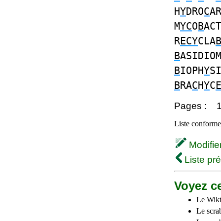
H
Y
DRO
C
A
M
YC
O
B
AC
R
ECY
CLA
B
ASIDIO
B
IOPH
Y
S
B
RA
C
H
Y
C
Pages :
Liste conforme 
Modifier 
Liste pr
Voyez ce
Le Wikt
Le scra