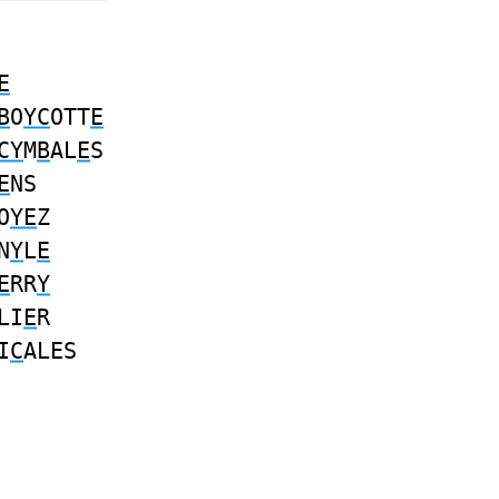
E
B
O
YC
OTT
E
CY
M
B
AL
E
S
E
NS
O
YE
Z
N
Y
L
E
E
RR
Y
LI
E
R
I
C
ALES