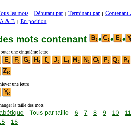
Tous les mots
Débutant par
Terminant par
Contenant
|
|
|
 A & B
En position
|
 des mots contenant
•
•
•
jouter une cinquième lettre
lever une lettre
anger la taille des mots
abétique
Tous par taille
6
7
8
9
10
1
15
16