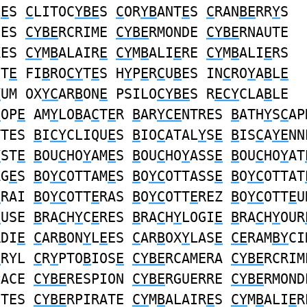
L
E
S
C
LITOC
YBE
S
C
OR
YB
ANT
E
S
C
RAN
BE
RR
Y
S
FES
CYBE
RCRIME
CYBE
RMONDE
CYBE
RNAUTE
XES
CY
M
B
ALAIR
E
CY
M
B
ALI
E
RE
CY
M
B
ALI
E
RS
ST
E
FI
B
RO
CY
T
E
S H
Y
P
E
R
C
U
B
ES IN
C
RO
Y
A
B
L
E
Y
UM OX
YC
AR
B
ON
E
PSILO
CYBE
S R
ECY
CLA
B
LE
C
OP
E
AM
Y
LO
B
A
C
T
E
R
B
AR
YCE
NTRES
B
ATH
Y
S
C
AP
TTES
B
I
CY
CLIQU
E
S
B
IO
C
ATAL
Y
S
E
B
IS
C
A
YE
NN
Y
ST
E
B
OU
C
HO
Y
AM
E
S
B
OU
C
HO
Y
ASS
E
B
OU
C
HO
Y
AT
AG
E
S
B
O
YC
OTTAM
E
S
B
O
YC
OTTASS
E
B
O
YC
OTTAT
E
RAI
B
O
YC
OTT
E
RAS
B
O
YC
OTT
E
REZ
B
O
YC
OTT
E
U
E
USE
B
RA
C
H
Y
C
E
RES
B
RA
C
H
Y
LOGI
E
B
RA
C
H
Y
OUR
RDI
E
C
AR
B
ON
Y
L
E
ES
C
AR
B
OX
Y
LAS
E
CE
RAM
BY
CI
E
RYL
C
R
Y
PTO
B
IOS
E
CYBE
RCAMERA
CYBE
RCRIM
PACE
CYBE
RESPION
CYBE
RGUERRE
CYBE
RMOND
UTES
CYBE
RPIRATE
CY
M
B
ALAIR
E
S
CY
M
B
ALI
E
R