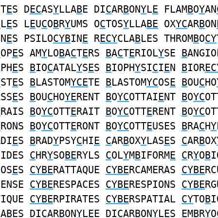
ST
E
S D
EC
AS
Y
LLA
B
E DI
C
AR
B
ON
Y
L
E
FLAM
B
O
Y
AN
B
L
E
S L
E
U
C
O
B
R
Y
UMS O
C
TOS
Y
LLA
BE
OX
YC
AR
B
ON
ON
E
S PSILO
CYB
IN
E
R
ECY
CLA
B
LES THROM
B
O
CY
C
OP
E
S AM
Y
LO
B
A
C
T
E
RS
B
A
C
T
E
RIOL
Y
SE
B
ANGIO
APH
E
S
B
IO
C
ATAL
Y
S
E
S
B
IOPH
Y
SI
C
I
E
N
B
IOR
EC
Y
ST
E
S
B
LASTOM
YCE
TE
B
LASTOM
YC
OS
E
B
OU
C
HO
ASS
E
S
B
OU
C
HO
YE
RENT
B
O
YC
OTTAI
E
NT
B
O
YC
OT
E
RAIS
B
O
YC
OTT
E
RAIT
B
O
YC
OTT
E
RENT
B
O
YC
OT
E
RONS
B
O
YC
OTT
E
RONT
B
O
YC
OTT
E
USES
B
RA
C
H
Y
RDI
E
S
B
RAD
Y
PSY
C
HI
E
C
AR
B
OX
Y
LAS
E
S
C
AR
B
OX
CIDES
C
HR
Y
SO
BE
RYLS
C
OL
Y
M
B
IFORM
E
C
R
Y
O
B
I
IOS
E
S
CYBE
RATTAQUE
CYBE
RCAMERAS
CYBE
RC
FENSE
CYBE
RESPACES
CYBE
RESPIONS
CYBE
RG
TIQUE
CYBE
RPIRATES
CYBE
RSPATIAL
CY
TO
B
I
LA
B
ES DI
C
AR
B
ON
Y
L
E
E DI
C
AR
B
ON
Y
L
E
S
E
M
B
R
Y
O