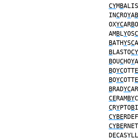
CY
M
B
ALI
IN
C
RO
Y
A
OX
YC
AR
B
AM
B
L
Y
OS
B
ATH
Y
S
C
B
LASTO
C
B
OU
C
HO
Y
B
O
YC
OTT
B
O
YC
OTT
B
RAD
YC
A
CE
RAM
BY
C
R
Y
PTO
B
CYBE
RDE
CYBE
RNE
D
EC
AS
Y
L