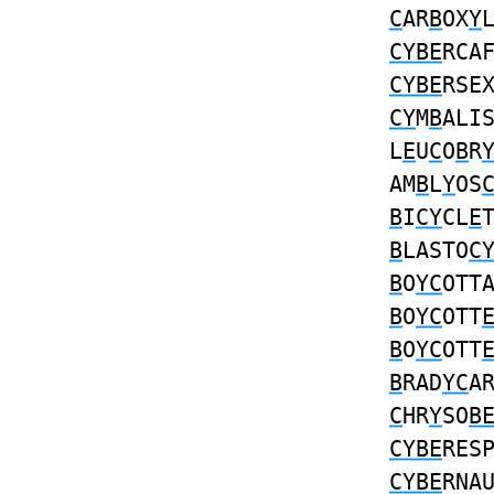
C
AR
B
OX
Y
CYBE
RCA
CYBE
RSE
CY
M
B
ALI
L
E
U
C
O
B
R
AM
B
L
Y
OS
B
I
CY
CL
E
B
LASTO
C
B
O
YC
OTT
B
O
YC
OTT
B
O
YC
OTT
B
RAD
YC
A
C
HR
Y
SO
B
CYBE
RES
CYBE
RNA