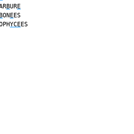
AR
B
UR
E
B
ON
E
ES
OPH
YCE
ES