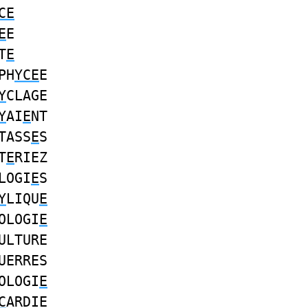
CE
E
E
T
E
PH
YCE
E
Y
CLAGE
Y
AI
E
NT
TASS
E
S
T
E
RIEZ
LOGI
E
S
Y
LIQU
E
OLOGI
E
ULTURE
UERRES
OLOGI
E
C
ARDIE