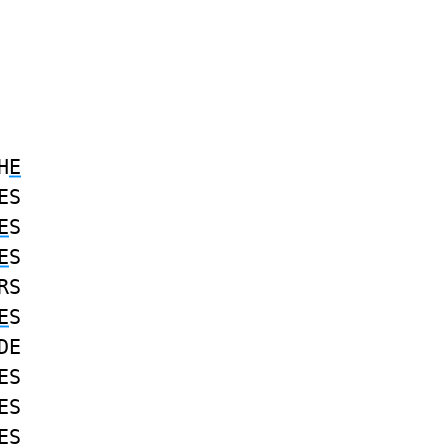
H
E
ES
E
S
E
S
RS
E
S
DE
ES
ES
ES