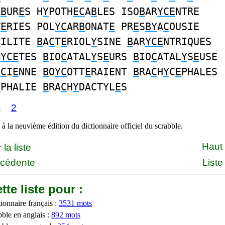
R
B
UR
E
S H
Y
POTH
EC
A
B
LES ISO
B
AR
YCE
NTRE
T
E
RIES POL
YC
AR
B
ONAT
E
PR
E
S
BY
A
C
OUSIE
B
ILITE
B
A
C
T
E
RIOL
Y
SINE
B
AR
YCE
NTRIQUES
M
YCE
TES
B
IO
C
ATAL
Y
S
E
URS
B
IO
C
ATAL
Y
S
E
USE
I
C
I
E
NNE
B
O
YC
OTT
E
RAIENT
B
RA
C
H
Y
C
E
PHALES
E
PHALIE
B
RA
C
H
Y
DACTYL
E
S
1
2
à la neuvième édition du dictionnaire officiel du scrabble.
Haut
la liste
écédente
Liste
tte liste pour :
ionnaire français :
3531 mots
bble en anglais :
892 mots