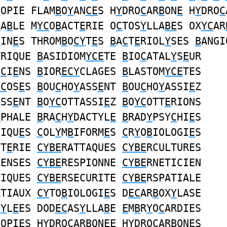
C
OPIE FLAM
B
O
Y
AN
CE
S H
Y
DRO
C
AR
B
ON
E
H
Y
DRO
C
C
A
B
LE M
YC
O
B
ACT
E
RIE O
C
TOS
Y
LLA
BE
S OX
YC
AR
B
IN
E
S THROM
B
O
CY
T
E
S
B
A
C
T
E
RIOL
Y
SES
B
ANGI
TRIQUE
B
ASIDIOM
YCE
TE
B
IO
C
ATAL
Y
S
E
UR
I
C
I
E
NS
B
IOR
ECY
CLAGES
B
LASTOM
YCE
TES
YC
OS
E
S
B
OU
C
HO
Y
ASS
E
NT
B
OU
C
HO
Y
ASSI
E
Z
ASS
E
NT
B
O
YC
OTTASSI
E
Z
B
O
YC
OTT
E
RIONS
E
PHALE
B
RA
C
H
Y
DACTYL
E
B
RAD
Y
PSY
C
HI
E
S
LIQU
E
S
C
OL
Y
M
B
IFORM
E
S
C
R
Y
O
B
IOLOGI
E
S
CT
E
RIE
CYBE
RATTAQUES
CYBE
RCULTURES
FENSES
CYBE
RESPIONNE
CYBE
RNETICIEN
TIQUES
CYBE
RSECURITE
CYBE
RSPATIALE
ATIAUX
CY
TO
B
IOLOGI
E
S D
EC
AR
B
OX
Y
LASE
N
Y
L
E
ES DOD
EC
AS
Y
LLA
B
E
E
M
B
R
Y
O
C
ARDIES
C
OPIES H
Y
DRO
C
AR
B
ON
E
E H
Y
DRO
C
AR
B
ON
E
S