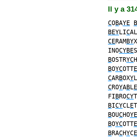
Il y a 3
C
O
B
A
YE
BEY
LI
C
A
CE
RAM
BY
INO
CYBE
B
OSTR
YC
B
O
YC
OTT
C
AR
B
OX
Y
C
RO
Y
A
B
L
FI
B
RO
CY
B
I
CY
CL
E
B
OU
C
HO
Y
B
O
YC
OTT
B
RA
C
H
Y
C