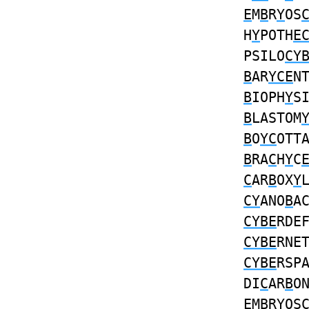
E
M
B
R
Y
OS
H
Y
POTH
E
PSILO
CY
B
AR
YCE
N
B
IOPH
Y
S
B
LASTOM
B
O
YC
OTT
B
RA
C
H
Y
C
C
AR
B
OX
Y
CY
ANO
B
A
CYBE
RDE
CYBE
RNE
CYBE
RSP
DI
C
AR
B
O
E
M
B
R
Y
OS