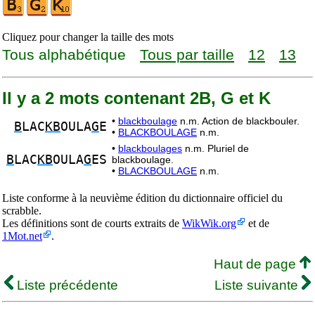
Cliquez pour changer la taille des mots
Tous alphabétique
Tous par taille
12
13
Il y a 2 mots contenant 2B, G et K
•
blackboulage
n.m. Action de blackbouler.
B
LAC
KB
OULA
G
E
•
BLACKBOULAGE
n.m.
•
blackboulages
n.m. Pluriel de
B
LAC
KB
OULA
G
ES
blackboulage.
•
BLACKBOULAGE
n.m.
Liste conforme à la neuvième édition du dictionnaire officiel du
scrabble.
Les définitions sont de courts extraits de
WikWik.org
et de
1Mot.net
.
Haut de page
Liste précédente
Liste suivante