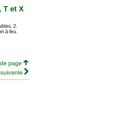
, T et X
bles. 2.
n à feu.
 de page
 suivante