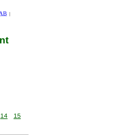
 AB
|
nt
14
15