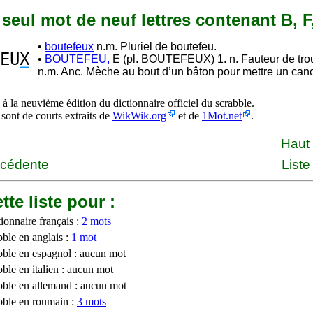
n seul mot de neuf lettres contenant B, F
•
boutefeux
n.m. Pluriel de boutefeu.
EU
X
•
BOUTEFEU,
E (pl. BOUTEFEUX) 1. n. Fauteur de trou
n.m. Anc. Mèche au bout d’un bâton pour mettre un cano
à la neuvième édition du dictionnaire officiel du scrabble.
 sont de courts extraits de
WikWik.org
et de
1Mot.net
.
Haut
écédente
Liste
tte liste pour :
ionnaire français :
2 mots
bble en anglais :
1 mot
bble en espagnol : aucun mot
ble en italien : aucun mot
bble en allemand : aucun mot
bble en roumain :
3 mots