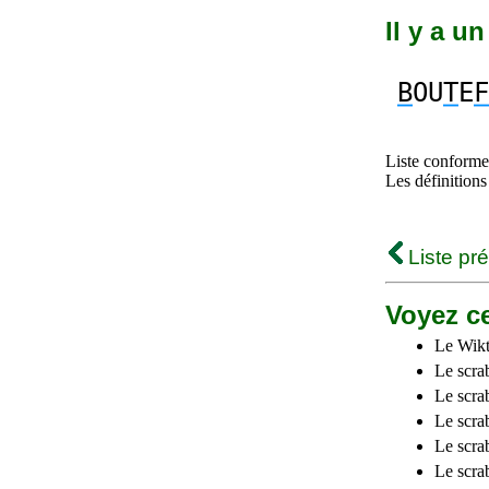
Il y a u
B
OU
T
E
F
Liste conforme 
Les définitions
Liste pr
Voyez ce
Le Wikt
Le scra
Le scra
Le scrab
Le scra
Le scra