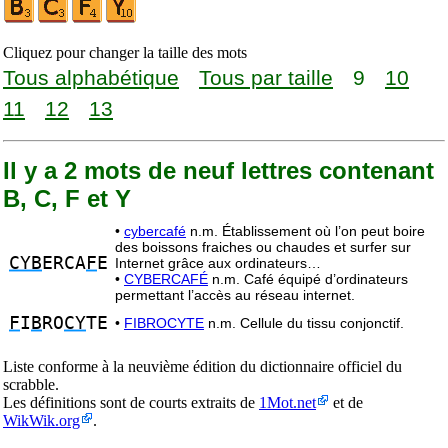
Cliquez pour changer la taille des mots
Tous alphabétique
Tous par taille
9
10
11
12
13
Il y a 2 mots de neuf lettres contenant
B, C, F et Y
•
cybercafé
n.m. Établissement où l’on peut boire
des boissons fraiches ou chaudes et surfer sur
CYB
ERCA
F
E
Internet grâce aux ordinateurs…
•
CYBERCAFÉ
n.m. Café équipé d’ordinateurs
permettant l’accès au réseau internet.
F
I
B
RO
CY
TE
•
FIBROCYTE
n.m. Cellule du tissu conjonctif.
Liste conforme à la neuvième édition du dictionnaire officiel du
scrabble.
Les définitions sont de courts extraits de
1Mot.net
et de
WikWik.org
.