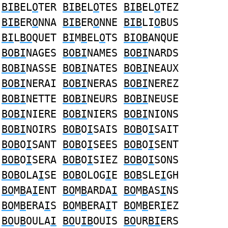
BIB
EL
O
TER
BIB
EL
O
TES
BIB
EL
O
TEZ
BIB
ER
O
NNA
BIB
ER
O
NNE
BIB
LI
O
BUS
BI
L
BO
QUET
BI
M
B
EL
O
TS
BIOB
ANQUE
BOBI
NAGES
BOBI
NAMES
BOBI
NARDS
BOBI
NASSE
BOBI
NATES
BOBI
NEAUX
BOBI
NERAI
BOBI
NERAS
BOBI
NEREZ
BOBI
NETTE
BOBI
NEURS
BOBI
NEUSE
BOBI
NIERE
BOBI
NIERS
BOBI
NIONS
BOBI
NOIRS
BOB
O
I
SAIS
BOB
O
I
SAIT
BOB
O
I
SANT
BOB
O
I
SEES
BOB
O
I
SENT
BOB
O
I
SERA
BOB
O
I
SIEZ
BOB
O
I
SONS
BOB
OLA
I
SE
BOB
OLOG
I
E
BOB
SLE
I
GH
BO
M
B
A
I
ENT
BO
M
B
ARDA
I
BO
M
B
AS
I
NS
BO
M
B
ERA
I
S
BO
M
B
ERA
I
T
BO
M
B
ER
I
EZ
BO
U
B
OULA
I
BO
U
IB
OUIS
BO
UR
BI
ERS