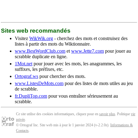
Sites web recommandés
Visitez
WikWik.org
- cherchez des mots et construisez des
listes à partir des mots du Wiktionnaire.
www.BestWordClub.com
et
www.Jette7.com
pour jouer au
scrabble duplicate en ligne.
1Mot.net
pour jouer avec les mots, les anagrammes, les
suffixes, les préfixes, etc.
Ortograf.ws
pour chercher des mots.
www.ListesDeMots.com
pour des listes de mots utiles au jeu
de scrabble.
fr.DupliTop.com
pour vous entraîner sérieusement au
scrabble.
Ce site utilise des cookies informatiques, cliquez pour en
savoir plus
. Politique
vie
privée
.
© Ortograf Inc. Site web mis à jour le 1 janvier 2024 (v-2.2.0
z
).
Informations &
Contacts
.