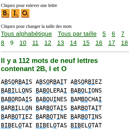
Cliquez pour enlever une lettre
Cliquez pour changer la taille des mots
Tous alphabétique
Tous par taille
5
6
7
8
9
10
11
12
13
14
15
16
17
18
Il y a 112 mots de neuf lettres
contenant 2B, I et O
A
B
S
O
R
B
A
I
S A
B
S
O
R
B
A
I
T A
B
S
O
R
BI
EZ
B
A
BI
LL
O
NS
B
A
BO
LERA
I
B
A
BO
L
I
ONS
B
A
BO
RDA
I
S
B
A
BO
U
I
NES
B
AM
BO
CHA
I
B
AR
BI
LL
O
N
B
AR
BO
TA
I
S
B
AR
BO
TA
I
T
B
AR
BO
T
I
EZ
B
AR
BO
T
I
NE
B
AR
BO
T
I
NS
BIB
EL
O
TAI
BIB
EL
O
TAS
BIB
EL
O
TAT