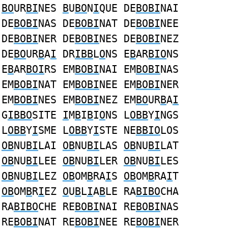
BO
UR
BI
NES
B
U
BO
N
I
QUE DE
BOBI
NAI
DE
BOBI
NAS DE
BOBI
NAT DE
BOBI
NEE
DE
BOBI
NER DE
BOBI
NES DE
BOBI
NEZ
DE
BO
UR
B
A
I
DR
IBB
L
O
NS E
B
AR
BIO
NS
E
B
AR
BOI
RS EM
BOBI
NAI EM
BOBI
NAS
EM
BOBI
NAT EM
BOBI
NEE EM
BOBI
NER
EM
BOBI
NES EM
BOBI
NEZ EM
BO
UR
B
A
I
G
IBBO
SITE
I
M
B
I
B
I
O
NS L
OBB
Y
I
NGS
L
OBB
Y
I
SME L
OBB
Y
I
STE NE
BBIO
LOS
OB
NU
BI
LAI
OB
NU
BI
LAS
OB
NU
BI
LAT
OB
NU
BI
LEE
OB
NU
BI
LER
OB
NU
BI
LES
OB
NU
BI
LEZ
OB
OM
B
RA
I
S
OB
OM
B
RA
I
T
OB
OM
B
R
I
EZ
O
U
B
L
I
A
B
LE RA
BIBO
CHA
RA
BIBO
CHE RE
BOBI
NAI RE
BOBI
NAS
RE
BOBI
NAT RE
BOBI
NEE RE
BOBI
NER