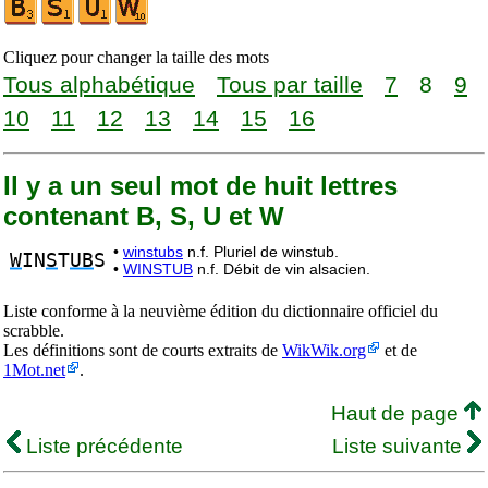
Cliquez pour changer la taille des mots
Tous alphabétique
Tous par taille
7
8
9
10
11
12
13
14
15
16
Il y a un seul mot de huit lettres
contenant B, S, U et W
•
winstubs
n.f. Pluriel de winstub.
W
IN
S
T
UB
S
•
WINSTUB
n.f. Débit de vin alsacien.
Liste conforme à la neuvième édition du dictionnaire officiel du
scrabble.
Les définitions sont de courts extraits de
WikWik.org
et de
1Mot.net
.
Haut de page
Liste précédente
Liste suivante