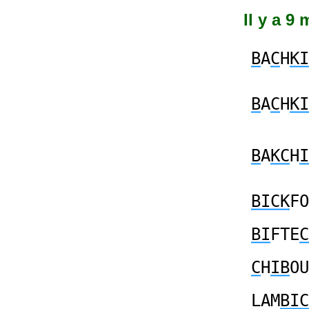
Il y a 9
B
A
C
H
KI
B
A
C
H
KI
B
A
KC
H
I
BICK
FO
BI
FTE
C
C
H
IB
OU
LAM
BIC