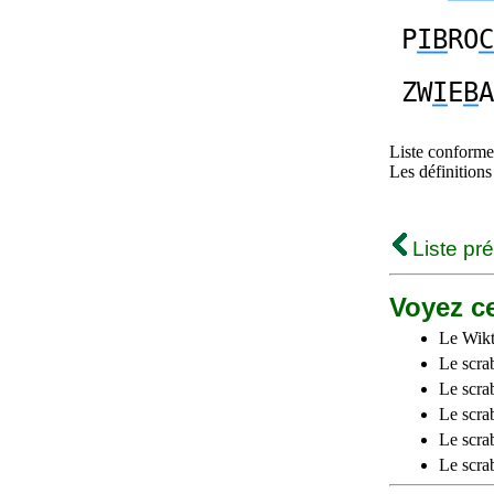
P
IB
RO
C
ZW
I
E
B
A
Liste conforme 
Les définitions
Liste pr
Voyez ce
Le Wikt
Le scra
Le scra
Le scrab
Le scra
Le scra