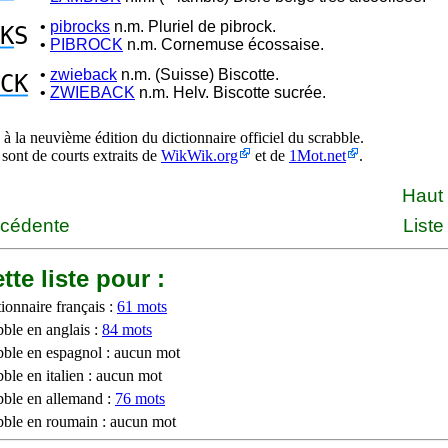
•
pibrocks
n.m. Pluriel de pibrock.
K
S
•
PIBROCK
n.m. Cornemuse écossaise.
•
zwieback
n.m. (Suisse) Biscotte.
CK
•
ZWIEBACK
n.m. Helv. Biscotte sucrée.
à la neuvième édition du dictionnaire officiel du scrabble.
 sont de courts extraits de
WikWik.org
et de
1Mot.net
.
Haut
écédente
Liste
tte liste pour :
ionnaire français :
61 mots
bble en anglais :
84 mots
bble en espagnol : aucun mot
ble en italien : aucun mot
bble en allemand :
76 mots
bble en roumain : aucun mot