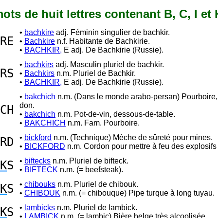
 mots de huit lettres contenant B, C, I et 
•
bachkire
adj. Féminin singulier de bachkir.
RE
•
Bachkire
n.f. Habitante de Bachkirie.
•
BACHKIR,
E adj. De Bachkirie (Russie).
•
bachkirs
adj. Masculin pluriel de bachkir.
RS
•
Bachkirs
n.m. Pluriel de Bachkir.
•
BACHKIR,
E adj. De Bachkirie (Russie).
•
bakchich
n.m. (Dans le monde arabo-persan) Pourboire, 
don.
CH
•
bakchich
n.m. Pot-de-vin, dessous-de-table.
•
BAKCHICH
n.m. Fam. Pourboire.
•
bickford
n.m. (Technique) Mèche de sûreté pour mines.
RD
•
BICKFORD
n.m. Cordon pour mettre à feu des explosifs 
•
biftecks
n.m. Pluriel de bifteck.
K
S
•
BIFTECK
n.m. (= beefsteak).
•
chibouks
n.m. Pluriel de chibouk.
K
S
•
CHIBOUK
n.m. (= chibouque) Pipe turque à long tuyau.
•
lambicks
n.m. Pluriel de lambick.
K
S
•
LAMBICK
n.m. (= lambic) Bière belge très alcoolisée.