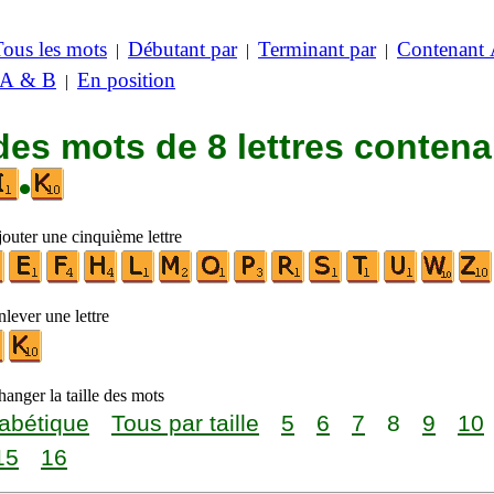
Tous les mots
Débutant par
Terminant par
Contenant
|
|
|
 A & B
En position
|
des mots de 8 lettres contena
•
jouter une cinquième lettre
lever une lettre
anger la taille des mots
abétique
Tous par taille
5
6
7
8
9
10
15
16