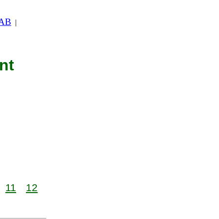
 AB
|
nt
11
12