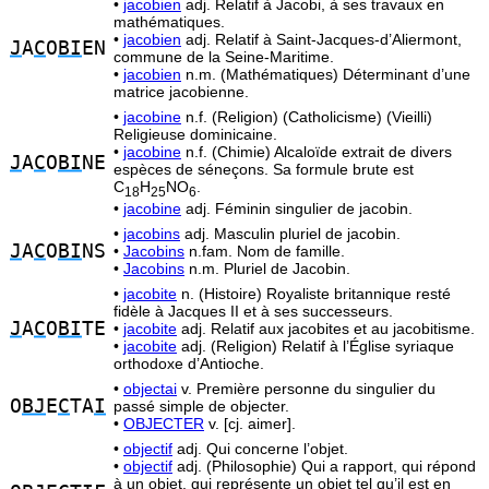
•
jacobien
adj. Relatif à Jacobi, à ses travaux en
mathématiques.
•
jacobien
adj. Relatif à Saint-Jacques-d’Aliermont,
J
A
C
O
BI
EN
commune de la Seine-Maritime.
•
jacobien
n.m. (Mathématiques) Déterminant d’une
matrice jacobienne.
•
jacobine
n.f. (Religion) (Catholicisme) (Vieilli)
Religieuse dominicaine.
•
jacobine
n.f. (Chimie) Alcaloïde extrait de divers
J
A
C
O
BI
NE
espèces de séneçons. Sa formule brute est
C
H
NO
.
18
25
6
•
jacobine
adj. Féminin singulier de jacobin.
•
jacobins
adj. Masculin pluriel de jacobin.
J
A
C
O
BI
NS
•
Jacobins
n.fam. Nom de famille.
•
Jacobins
n.m. Pluriel de Jacobin.
•
jacobite
n. (Histoire) Royaliste britannique resté
fidèle à Jacques II et à ses successeurs.
J
A
C
O
BI
TE
•
jacobite
adj. Relatif aux jacobites et au jacobitisme.
•
jacobite
adj. (Religion) Relatif à l’Église syriaque
orthodoxe d’Antioche.
•
objectai
v. Première personne du singulier du
O
BJ
E
C
TA
I
passé simple de objecter.
•
OBJECTER
v. [cj. aimer].
•
objectif
adj. Qui concerne l’objet.
•
objectif
adj. (Philosophie) Qui a rapport, qui répond
à un objet, qui représente un objet tel qu’il est en