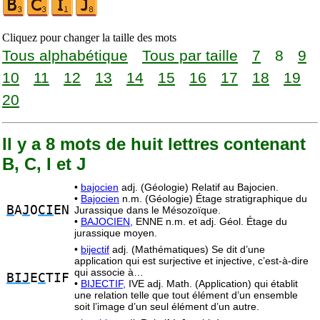
Cliquez pour changer la taille des mots
Tous alphabétique
Tous par taille
7
8
9
10
11
12
13
14
15
16
17
18
19
20
Il y a 8 mots de huit lettres contenant
B, C, I et J
•
bajocien
adj. (Géologie) Relatif au Bajocien.
•
Bajocien
n.m. (Géologie) Étage stratigraphique du
B
A
J
O
CI
EN
Jurassique dans le Mésozoïque.
•
BAJOCIEN,
ENNE n.m. et adj. Géol. Étage du
jurassique moyen.
•
bijectif
adj. (Mathématiques) Se dit d’une
application qui est surjective et injective, c’est-à-dire
qui associe à…
BIJ
E
C
TIF
•
BIJECTIF,
IVE adj. Math. (Application) qui établit
une relation telle que tout élément d’un ensemble
soit l’image d’un seul élément d’un autre.