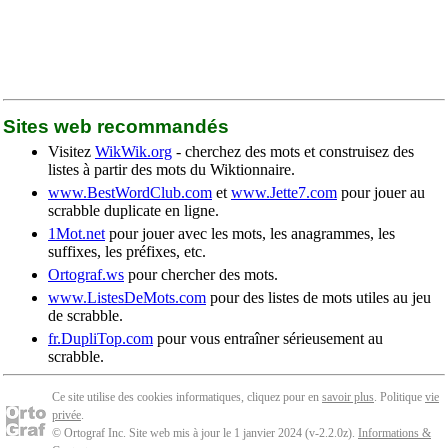
Sites web recommandés
Visitez
WikWik.org
- cherchez des mots et construisez des
listes à partir des mots du Wiktionnaire.
www.BestWordClub.com
et
www.Jette7.com
pour jouer au
scrabble duplicate en ligne.
1Mot.net
pour jouer avec les mots, les anagrammes, les
suffixes, les préfixes, etc.
Ortograf.ws
pour chercher des mots.
www.ListesDeMots.com
pour des listes de mots utiles au jeu
de scrabble.
fr.DupliTop.com
pour vous entraîner sérieusement au
scrabble.
Ce site utilise des cookies informatiques, cliquez pour en
savoir plus
. Politique
vie
privée
.
© Ortograf Inc. Site web mis à jour le 1 janvier 2024 (v-2.2.0
z
).
Informations &