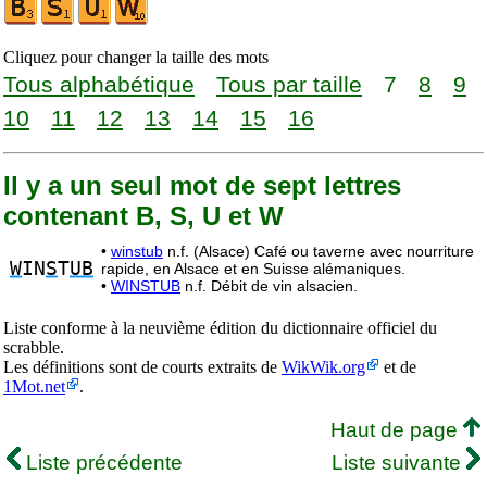
Cliquez pour changer la taille des mots
Tous alphabétique
Tous par taille
7
8
9
10
11
12
13
14
15
16
Il y a un seul mot de sept lettres
contenant B, S, U et W
•
winstub
n.f. (Alsace) Café ou taverne avec nourriture
W
IN
S
T
UB
rapide, en Alsace et en Suisse alémaniques.
•
WINSTUB
n.f. Débit de vin alsacien.
Liste conforme à la neuvième édition du dictionnaire officiel du
scrabble.
Les définitions sont de courts extraits de
WikWik.org
et de
1Mot.net
.
Haut de page
Liste précédente
Liste suivante