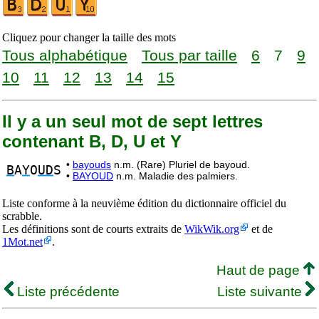
Cliquez pour changer la taille des mots
Tous alphabétique
Tous par taille
6
7
9
10
11
12
13
14
15
Il y a un seul mot de sept lettres
contenant B, D, U et Y
•
bayouds
n.m. (Rare) Pluriel de bayoud.
B
A
Y
O
UD
S
•
BAYOUD
n.m. Maladie des palmiers.
Liste conforme à la neuvième édition du dictionnaire officiel du
scrabble.
Les définitions sont de courts extraits de
WikWik.org
et de
1Mot.net
.
Haut de page
Liste précédente
Liste suivante