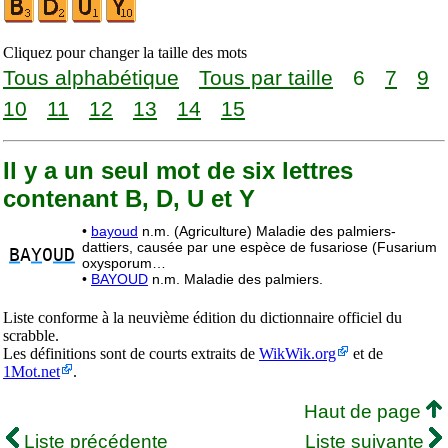
Cliquez pour changer la taille des mots
Tous alphabétique
Tous par taille
6
7
9
10
11
12
13
14
15
Il y a un seul mot de six lettres
contenant B, D, U et Y
•
bayoud
n.m. (Agriculture) Maladie des palmiers-
dattiers, causée par une espèce de fusariose (Fusarium
B
A
Y
O
UD
oxysporum…
•
BAYOUD
n.m. Maladie des palmiers.
Liste conforme à la neuvième édition du dictionnaire officiel du
scrabble.
Les définitions sont de courts extraits de
WikWik.org
et de
1Mot.net
.
Haut de page
Liste précédente
Liste suivante