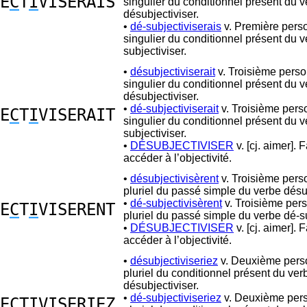
E
C
T
I
VISERAIS
singulier du conditionnel présent du 
désubjectiviser.
•
dé-subjectiviserais
v. Première pers
singulier du conditionnel présent du v
subjectiviser.
•
désubjectiviserait
v. Troisième pers
singulier du conditionnel présent du 
désubjectiviser.
•
dé-subjectiviserait
v. Troisième pers
E
C
T
I
VISERAIT
singulier du conditionnel présent du v
subjectiviser.
•
DÉSUBJECTIVISER
v. [cj. aimer]. F
accéder à l’objectivité.
•
désubjectivisèrent
v. Troisième pers
pluriel du passé simple du verbe désub
•
dé-subjectivisèrent
v. Troisième per
E
C
T
I
VISERENT
pluriel du passé simple du verbe dé-su
•
DÉSUBJECTIVISER
v. [cj. aimer]. F
accéder à l’objectivité.
•
désubjectiviseriez
v. Deuxième pers
pluriel du conditionnel présent du ver
désubjectiviser.
•
dé-subjectiviseriez
v. Deuxième per
E
C
T
I
VISERIEZ