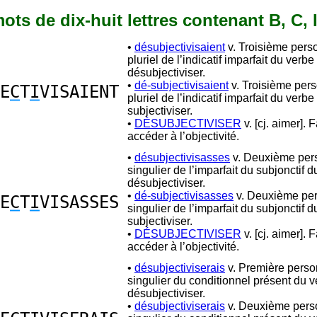
 mots de dix-huit lettres contenant B, C, I
•
désubjectivisaient
v. Troisième pers
pluriel de l’indicatif imparfait du verbe
désubjectiviser.
•
dé-subjectivisaient
v. Troisième per
E
C
T
I
VISAIENT
pluriel de l’indicatif imparfait du verbe
subjectiviser.
•
DÉSUBJECTIVISER
v. [cj. aimer]. F
accéder à l’objectivité.
•
désubjectivisasses
v. Deuxième per
singulier de l’imparfait du subjonctif 
désubjectiviser.
•
dé-subjectivisasses
v. Deuxième pe
E
C
T
I
VISASSES
singulier de l’imparfait du subjonctif 
subjectiviser.
•
DÉSUBJECTIVISER
v. [cj. aimer]. F
accéder à l’objectivité.
•
désubjectiviserais
v. Première pers
singulier du conditionnel présent du 
désubjectiviser.
•
désubjectiviserais
v. Deuxième pers