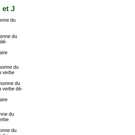
 et J
onne du
sonne du
 dé-
aire
sonne du
du verbe
rsonne du
du verbe dé-
aire
onne du
verbe
onne du