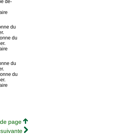
be dé-
aire
onne du
r.
sonne du
er.
aire
onne du
r.
sonne du
er.
aire
 de page
 suivante