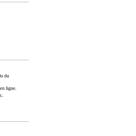
ts du
en ligne.
c.