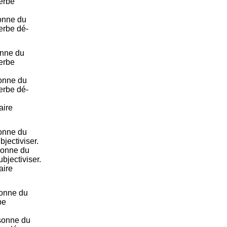
verbe
onne du
erbe dé-
onne du
verbe
onne du
erbe dé-
aire
onne du
jectiviser.
sonne du
bjectiviser.
aire
onne du
be
sonne du