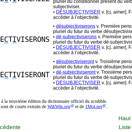
pluriel du conditionnel présent du ver
subjectiviser.
•
DÉSUBJECTIVISER
v. [cj. aimer]. F
accéder à l’objectivité.
•
désubjectiviserons
v. Première pers
pluriel du futur du verbe désubjectivise
•
dé-subjectiviserons
v. Première per
E
C
T
I
VISERONS
pluriel du futur du verbe dé-subjectivis
•
DÉSUBJECTIVISER
v. [cj. aimer]. F
accéder à l’objectivité.
•
désubjectiviseront
v. Troisième pers
pluriel du futur du verbe désubjectivise
•
dé-subjectiviseront
v. Troisième per
E
C
T
I
VISERONT
pluriel du futur du verbe dé-subjectivis
•
DÉSUBJECTIVISER
v. [cj. aimer]. F
accéder à l’objectivité.
à la neuvième édition du dictionnaire officiel du scrabble.
 sont de courts extraits de
WikWik.org
et de
1Mot.net
.
Haut
écédente
Liste