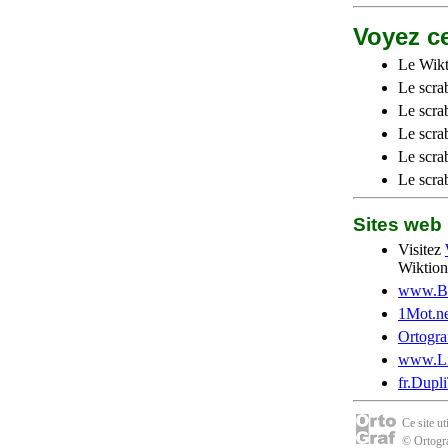
Voyez ce
Le Wikt
Le scra
Le scra
Le scrab
Le scra
Le scra
Sites we
Visitez
Wiktion
www.Be
1Mot.ne
Ortogra
www.Li
fr.Dupl
Ce site u
© Ortogra