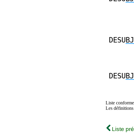
DESU
BJ
DESU
BJ
Liste conforme 
Les définitions
Liste pr