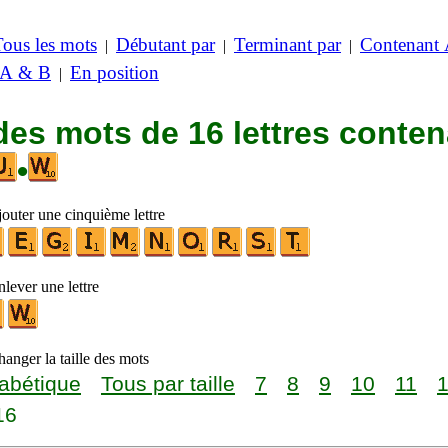
Tous les mots
Débutant par
Terminant par
Contenant
|
|
|
 A & B
En position
|
des mots de 16 lettres conte
•
jouter une cinquième lettre
lever une lettre
anger la taille des mots
abétique
Tous par taille
7
8
9
10
11
16