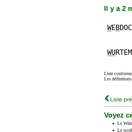
Il y a 2
W
E
B
DOC
WU
RTEM
Liste conforme 
Les définitions
Liste pr
Voyez ce
Le Wikt
Le scra