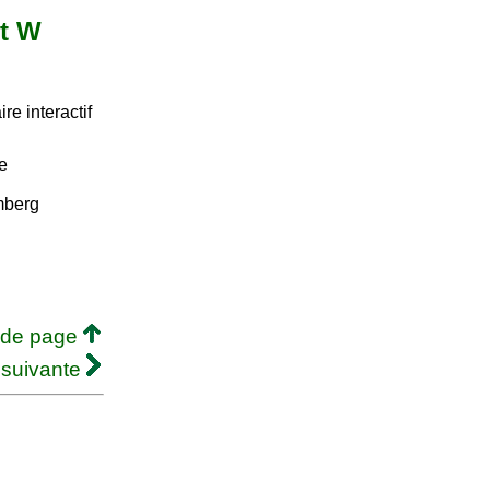
et W
e interactif
e
mberg
 de page
 suivante