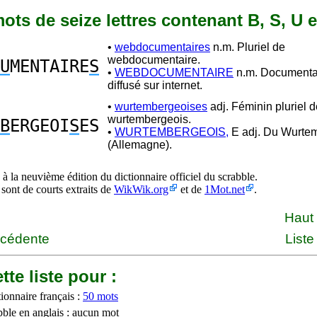
 mots de seize lettres contenant B, S, U 
•
webdocumentaires
n.m. Pluriel de
webdocumentaire.
U
MENTAIRE
S
•
WEBDOCUMENTAIRE
n.m. Documentair
diffusé sur internet.
•
wurtembergeoises
adj. Féminin pluriel d
wurtembergeois.
B
ERGEOI
S
ES
•
WURTEMBERGEOIS,
E adj. Du Wurte
(Allemagne).
à la neuvième édition du dictionnaire officiel du scrabble.
 sont de courts extraits de
WikWik.org
et de
1Mot.net
.
Haut
écédente
Liste
tte liste pour :
ionnaire français :
50 mots
bble en anglais : aucun mot