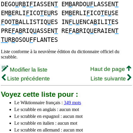
DEGO
U
R
B
I
F
IASSEN
T
EM
B
ARDO
UF
LASSEN
T
EM
B
ERLI
F
ICO
T
E
U
RS EM
B
ERLI
F
ICO
T
E
U
SE
F
OO
TB
ALLISTIQ
U
ES IN
F
L
U
ENCA
B
ILI
T
ES
PRE
F
A
B
RIQ
U
ASSEN
T
RE
F
A
B
RIQ
U
ERAIEN
T
TU
R
B
OSOU
F
FLANTES
Liste conforme à la neuvième édition du dictionnaire officiel du
scrabble.
Haut de page
Modifier la liste
Liste précédente
Liste suivante
Voyez cette liste pour :
Le Wiktionnaire français :
349 mots
Le scrabble en anglais : aucun mot
Le scrabble en espagnol : aucun mot
Le scrabble en italien : aucun mot
Le scrabble en allemand : aucun mot