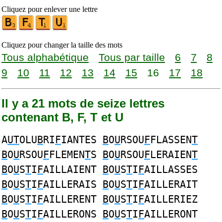
Cliquez pour enlever une lettre
Cliquez pour changer la taille des mots
Tous alphabétique
Tous par taille
6
7
8
9
10
11
12
13
14
15
16
17
18
Il y a 21 mots de seize lettres
contenant B, F, T et U
A
UT
OLU
B
RI
F
IANTES
B
O
U
RSOU
F
FLASSEN
T
B
O
U
RSOU
F
FLEMEN
T
S
B
O
U
RSOU
F
LERAIEN
T
B
O
U
S
T
I
F
AILLAIENT
B
O
U
S
T
I
F
AILLASSES
B
O
U
S
T
I
F
AILLERAIS
B
O
U
S
T
I
F
AILLERAIT
B
O
U
S
T
I
F
AILLERENT
B
O
U
S
T
I
F
AILLERIEZ
B
O
U
S
T
I
F
AILLERONS
B
O
U
S
T
I
F
AILLERONT