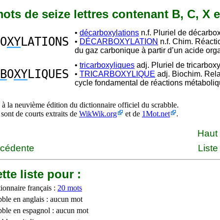
 mots de seize lettres contenant B, C, X e
•
décarboxylations
n.f. Pluriel de décarbox
O
XY
LATIONS
•
DÉCARBOXYLATION
n.f. Chim. Réactio
du gaz carbonique à partir d’un acide org
•
tricarboxyliques
adj. Pluriel de tricarboxy
B
O
XY
LIQUES
•
TRICARBOXYLIQUE
adj. Biochim. Rela
cycle fondamental de réactions métaboliq
à la neuvième édition du dictionnaire officiel du scrabble.
 sont de courts extraits de
WikWik.org
et de
1Mot.net
.
Haut
écédente
Liste
tte liste pour :
ionnaire français :
20 mots
bble en anglais : aucun mot
bble en espagnol : aucun mot