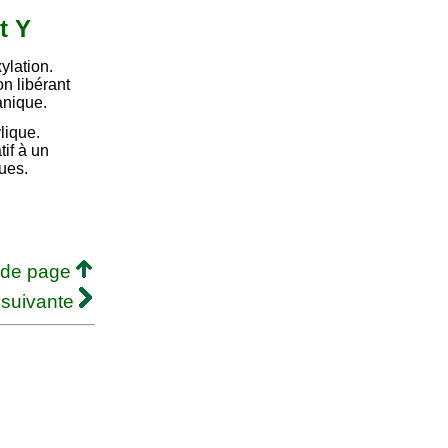
t Y
ylation.
n libérant
anique.
lique.
tif à un
ues.
 de page
 suivante