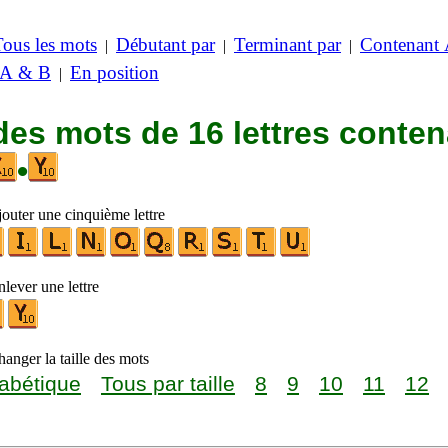
Tous les mots
Débutant par
Terminant par
Contenant
|
|
|
 A & B
En position
|
des mots de 16 lettres conte
•
jouter une cinquième lettre
lever une lettre
anger la taille des mots
abétique
Tous par taille
8
9
10
11
12