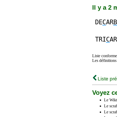
Il y a 2
DE
C
AR
B
TRI
C
AR
Liste conforme 
Les définitions
Liste pr
Voyez ce
Le Wikt
Le scra
Le scra