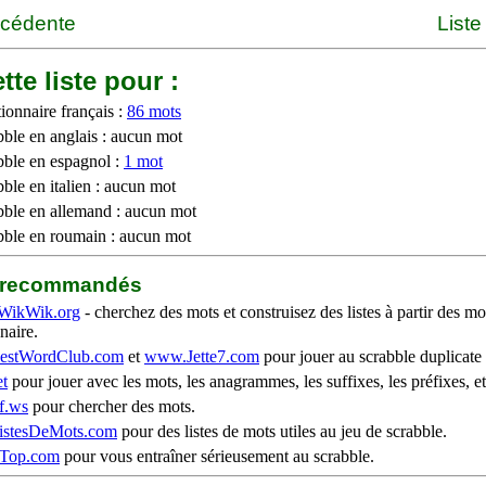
écédente
Liste
tte liste pour :
ionnaire français :
86 mots
bble en anglais : aucun mot
bble en espagnol :
1 mot
ble en italien : aucun mot
bble en allemand : aucun mot
bble en roumain : aucun mot
b recommandés
WikWik.org
- cherchez des mots et construisez des listes à partir des mo
naire.
stWordClub.com
et
www.Jette7.com
pour jouer au scrabble duplicate 
t
pour jouer avec les mots, les anagrammes, les suffixes, les préfixes, et
f.ws
pour chercher des mots.
stesDeMots.com
pour des listes de mots utiles au jeu de scrabble.
iTop.com
pour vous entraîner sérieusement au scrabble.