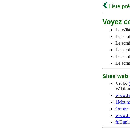
Liste pr
Voyez ce
Le Wikt
Le scra
Le scra
Le scrab
Le scra
Le scra
Sites we
Visitez
Wiktion
www.Be
1Mot.ne
Ortogra
www.Li
fr.Dupl