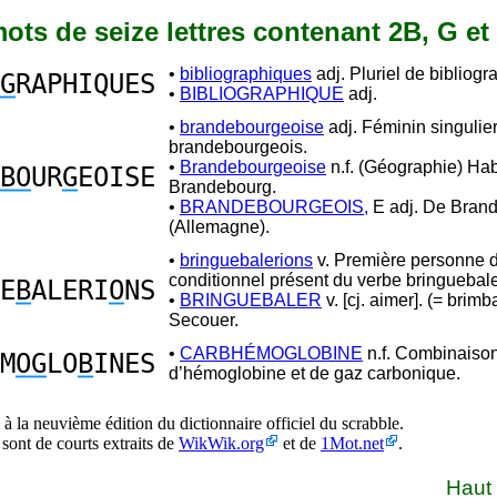
 mots de seize lettres contenant 2B, G et
•
bibliographiques
adj. Pluriel de bibliogr
G
RAPHIQUES
•
BIBLIOGRAPHIQUE
adj.
•
brandebourgeoise
adj. Féminin singulie
brandebourgeois.
•
Brandebourgeoise
n.f. (Géographie) Hab
BO
UR
G
EOISE
Brandebourg.
•
BRANDEBOURGEOIS,
E adj. De Bran
(Allemagne).
•
bringuebalerions
v. Première personne d
conditionnel présent du verbe bringuebale
E
B
ALERI
O
NS
•
BRINGUEBALER
v. [cj. aimer]. (= brimb
Secouer.
•
CARBHÉMOGLOBINE
n.f. Combinaiso
M
OG
LO
B
INES
d’hémoglobine et de gaz carbonique.
à la neuvième édition du dictionnaire officiel du scrabble.
 sont de courts extraits de
WikWik.org
et de
1Mot.net
.
Haut