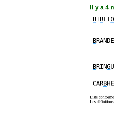
Il y a 4
B
I
B
LI
O
B
RANDE
B
RIN
G
U
CAR
B
HE
Liste conforme 
Les définitions