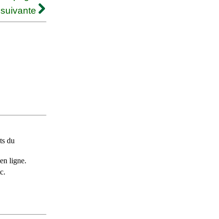
 suivante
ts du
en ligne.
c.