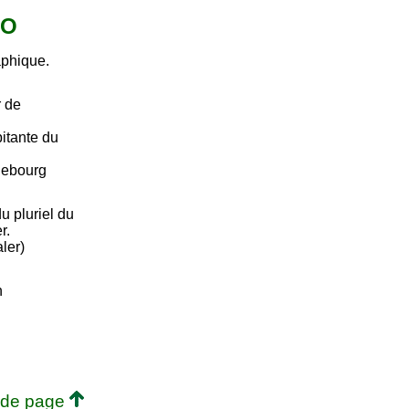
 O
aphique.
r de
itante du
debourg
u pluriel du
r.
aler)
n
 de page