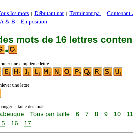
Tous les mots
Débutant par
Terminant par
Contenant
|
|
|
 A & B
En position
|
des mots de 16 lettres conte
•
jouter une cinquième lettre
lever une lettre
anger la taille des mots
abétique
Tous par taille
6
7
8
9
10
1
15
16
17