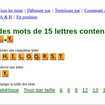
Tous les mots
Débutant par
Terminant par
Contenant
|
|
|
 A & B
En position
|
des mots de 15 lettres conte
•
jouter une cinquième lettre
lever une lettre
anger la taille des mots
abétique
Tous par taille
6
8
9
12
13