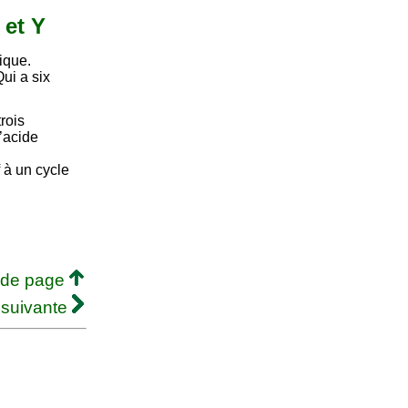
 et Y
ique.
ui a six
rois
’acide
 à un cycle
 de page
 suivante