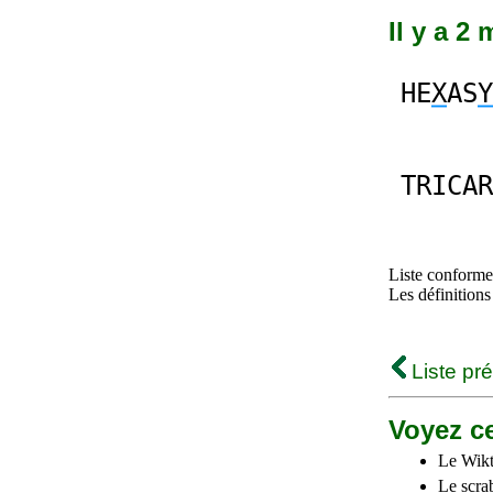
Il y a 2
HE
X
AS
Y
TRICAR
Liste conforme 
Les définitions
Liste pr
Voyez ce
Le Wikt
Le scra