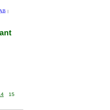
 AB
|
nant
14
15