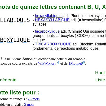
 mots de quinze lettres contenant B, U, X
•
hexasyllabiques
adj. Pluriel de hexasyllab
LLA
B
IQ
U
ES
•
HEXASYLLABIQUE
adj. (= hexasyllabe) Q
syllabes.
•
tricarboxylique
adj. (Chimie) Qui possède t
groupements carboxyles (-COOH), comme l
B
O
XY
LIQ
U
E
citrique.
•
TRICARBOXYLIQUE
adj. Biochim. Relatif
fondamental de réactions métaboliques.
à la neuvième édition du dictionnaire officiel du scrabble.
 sont de courts extraits de
WikWik.org
et de
1Mot.net
.
Haut
écédente
Liste
tte liste pour :
ionnaire français :
26 mots
bble en anglais :
5 mots