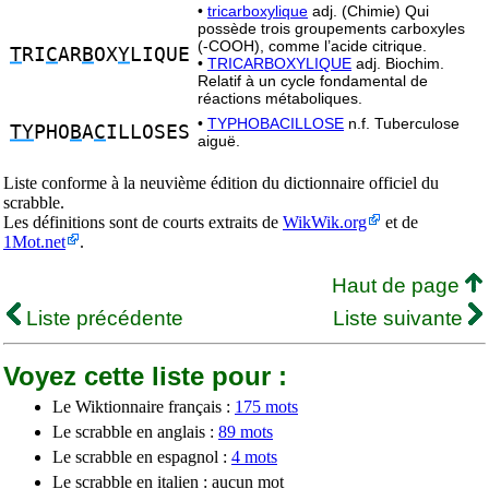
•
tricarboxylique
adj. (Chimie) Qui
possède trois groupements carboxyles
(-COOH), comme l’acide citrique.
T
RI
C
AR
B
OX
Y
LIQUE
•
TRICARBOXYLIQUE
adj. Biochim.
Relatif à un cycle fondamental de
réactions métaboliques.
•
TYPHOBACILLOSE
n.f. Tuberculose
TY
PHO
B
A
C
ILLOSES
aiguë.
Liste conforme à la neuvième édition du dictionnaire officiel du
scrabble.
Les définitions sont de courts extraits de
WikWik.org
et de
1Mot.net
.
Haut de page
Liste précédente
Liste suivante
Voyez cette liste pour :
Le Wiktionnaire français :
175 mots
Le scrabble en anglais :
89 mots
Le scrabble en espagnol :
4 mots
Le scrabble en italien : aucun mot