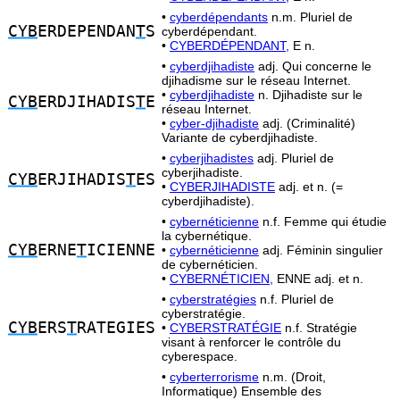
•
cyberdépendants
n.m. Pluriel de
CYB
ERDEPENDAN
T
S
cyberdépendant.
•
CYBERDÉPENDANT,
E n.
•
cyberdjihadiste
adj. Qui concerne le
djihadisme sur le réseau Internet.
•
cyberdjihadiste
n. Djihadiste sur le
CYB
ERDJIHADIS
T
E
réseau Internet.
•
cyber-djihadiste
adj. (Criminalité)
Variante de cyberdjihadiste.
•
cyberjihadistes
adj. Pluriel de
cyberjihadiste.
CYB
ERJIHADIS
T
ES
•
CYBERJIHADISTE
adj. et n. (=
cyberdjihadiste).
•
cybernéticienne
n.f. Femme qui étudie
la cybernétique.
CYB
ERNE
T
ICIENNE
•
cybernéticienne
adj. Féminin singulier
de cybernéticien.
•
CYBERNÉTICIEN,
ENNE adj. et n.
•
cyberstratégies
n.f. Pluriel de
cyberstratégie.
CYB
ERS
T
RATEGIES
•
CYBERSTRATÉGIE
n.f. Stratégie
visant à renforcer le contrôle du
cyberespace.
•
cyberterrorisme
n.m. (Droit,
Informatique) Ensemble des