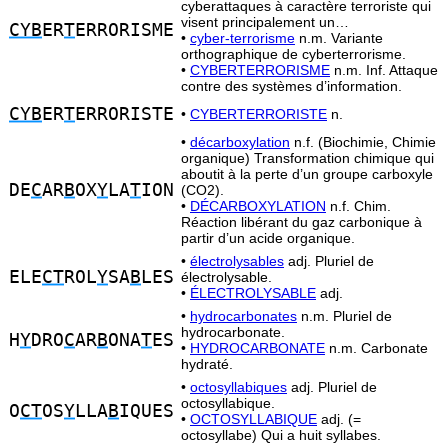
cyberattaques à caractère terroriste qui
visent principalement un…
CYB
ER
T
ERRORISME
•
cyber-terrorisme
n.m. Variante
orthographique de cyberterrorisme.
•
CYBERTERRORISME
n.m. Inf. Attaque
contre des systèmes d’information.
CYB
ER
T
ERRORISTE
•
CYBERTERRORISTE
n.
•
décarboxylation
n.f. (Biochimie, Chimie
organique) Transformation chimique qui
aboutit à la perte d’un groupe carboxyle
DE
C
AR
B
OX
Y
LA
T
ION
(CO2).
•
DÉCARBOXYLATION
n.f. Chim.
Réaction libérant du gaz carbonique à
partir d’un acide organique.
•
électrolysables
adj. Pluriel de
ELE
CT
ROL
Y
SA
B
LES
électrolysable.
•
ÉLECTROLYSABLE
adj.
•
hydrocarbonates
n.m. Pluriel de
hydrocarbonate.
H
Y
DRO
C
AR
B
ONA
T
ES
•
HYDROCARBONATE
n.m. Carbonate
hydraté.
•
octosyllabiques
adj. Pluriel de
octosyllabique.
O
CT
OS
Y
LLA
B
IQUES
•
OCTOSYLLABIQUE
adj. (=
octosyllabe) Qui a huit syllabes.