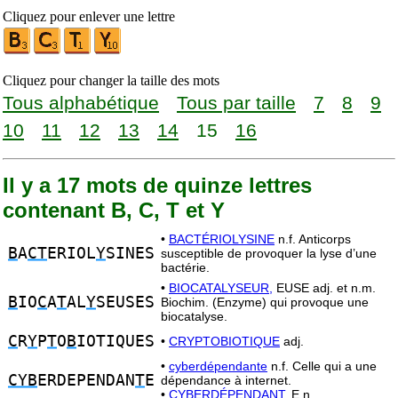
Cliquez pour enlever une lettre
Cliquez pour changer la taille des mots
Tous alphabétique
Tous par taille
7
8
9
10
11
12
13
14
15
16
Il y a 17 mots de quinze lettres
contenant B, C, T et Y
•
BACTÉRIOLYSINE
n.f. Anticorps
B
A
CT
ERIOL
Y
SINES
susceptible de provoquer la lyse d’une
bactérie.
•
BIOCATALYSEUR,
EUSE adj. et n.m.
B
IO
C
A
T
AL
Y
SEUSES
Biochim. (Enzyme) qui provoque une
biocatalyse.
C
R
Y
P
T
O
B
IOTIQUES
•
CRYPTOBIOTIQUE
adj.
•
cyberdépendante
n.f. Celle qui a une
CYB
ERDEPENDAN
T
E
dépendance à internet.
•
CYBERDÉPENDANT,
E n.