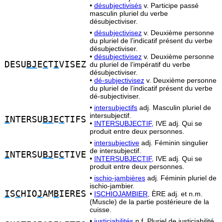
•
désubjectivisés
v. Participe passé
masculin pluriel du verbe
désubjectiviser.
•
désubjectivisez
v. Deuxième personne
du pluriel de l’indicatif présent du verbe
désubjectiviser.
•
désubjectivisez
v. Deuxième personne
DESU
BJ
E
C
T
I
VISEZ
du pluriel de l’impératif du verbe
désubjectiviser.
•
dé-subjectivisez
v. Deuxième personne
du pluriel de l’indicatif présent du verbe
dé-subjectiviser.
•
intersubjectifs
adj. Masculin pluriel de
intersubjectif.
I
NTERSU
BJ
E
C
TIFS
•
INTERSUBJECTIF,
IVE adj. Qui se
produit entre deux personnes.
•
intersubjective
adj. Féminin singulier
de intersubjectif.
I
NTERSU
BJ
E
C
TIVE
•
INTERSUBJECTIF,
IVE adj. Qui se
produit entre deux personnes.
•
ischio-jambières
adj. Féminin pluriel de
ischio-jambier.
I
S
C
HIO
J
AM
B
IERES
•
ISCHIOJAMBIER,
ÈRE adj. et n.m.
(Muscle) de la partie postérieure de la
cuisse.
•
justiciabilités
n.f. Pluriel de justiciabilité.