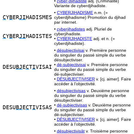
•
cyber-djihadiste
adj. (Criminalité)
Variante de cyberdjihadiste.
•
CYBERJIHADISME
n.m. (=
C
Y
B
ER
JI
HADISMES
cyberdjihadisme) Promotion du djihad
par internet.
•
cyberjihadistes
adj. Pluriel de
cyberjihadiste.
C
Y
B
ER
JI
HADISTES
•
CYBERJIHADISTE
adj. et n. (=
cyberdjihadiste).
•
désubjectivisai
v. Première personne
du singulier du passé simple du verbe
désubjectiviser.
•
dé-subjectivisai
v. Première personne
DESU
BJ
E
C
T
I
VISAI
du singulier du passé simple du verbe
dé-subjectiviser.
•
DÉSUBJECTIVISER
v. [cj. aimer]. Faire
accéder à l’objectivité.
•
désubjectivisas
v. Deuxième personne
du singulier du passé simple du verbe
désubjectiviser.
•
dé-subjectivisas
v. Deuxième personne
DESU
BJ
E
C
T
I
VISAS
du singulier du passé simple du verbe
dé-subjectiviser.
•
DÉSUBJECTIVISER
v. [cj. aimer]. Faire
accéder à l’objectivité.
•
désubjectivisât
v. Troisième personne