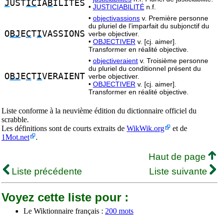
J
UST
IC
IA
B
ILITES
•
JUSTICIABILITÉ
n.f.
•
objectivassions
v. Première personne
du pluriel de l’imparfait du subjonctif du
O
BJ
E
C
T
I
VASSIONS
verbe objectiver.
•
OBJECTIVER
v. [cj. aimer].
Transformer en réalité objective.
•
objectiveraient
v. Troisième personne
du pluriel du conditionnel présent du
O
BJ
E
C
T
I
VERAIENT
verbe objectiver.
•
OBJECTIVER
v. [cj. aimer].
Transformer en réalité objective.
Liste conforme à la neuvième édition du dictionnaire officiel du
scrabble.
Les définitions sont de courts extraits de
WikWik.org
et de
1Mot.net
.
Haut de page
Liste précédente
Liste suivante
Voyez cette liste pour :
Le Wiktionnaire français :
200 mots