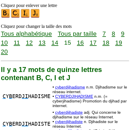
Cliquez pour enlever une lettre
Cliquez pour changer la taille des mots
Tous alphabétique
Tous par taille
7
8
9
10
11
12
13
14
15
16
17
18
19
20
Il y a 17 mots de quinze lettres
contenant B, C, I et J
•
cyberdjihadisme
n.m. Djihadisme sur le
réseau internet.
C
Y
B
ERD
JI
HADISME
•
CYBERDJIHADISME
n.m. (=
cyberjihadisme) Promotion du djihad par
internet.
•
cyberdjihadiste
adj. Qui concerne le
djihadisme sur le réseau Internet.
•
cyberdjihadiste
n. Djihadiste sur le
C
Y
B
ERD
JI
HADISTE
réseau Internet.