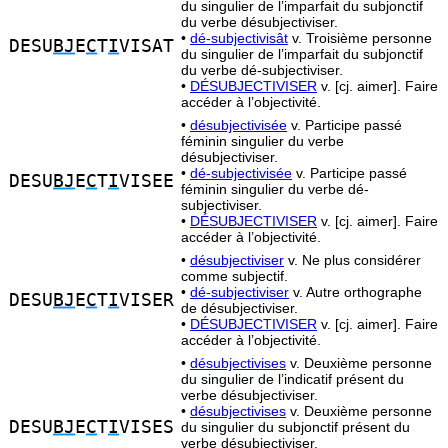
du singulier de l’imparfait du subjonctif
du verbe désubjectiviser.
•
dé-subjectivisât
v. Troisième personne
DESU
BJ
E
C
T
I
VISAT
du singulier de l’imparfait du subjonctif
du verbe dé-subjectiviser.
•
DÉSUBJECTIVISER
v. [cj. aimer]. Faire
accéder à l’objectivité.
•
désubjectivisée
v. Participe passé
féminin singulier du verbe
désubjectiviser.
•
dé-subjectivisée
v. Participe passé
DESU
BJ
E
C
T
I
VISEE
féminin singulier du verbe dé-
subjectiviser.
•
DÉSUBJECTIVISER
v. [cj. aimer]. Faire
accéder à l’objectivité.
•
désubjectiviser
v. Ne plus considérer
comme subjectif.
•
dé-subjectiviser
v. Autre orthographe
DESU
BJ
E
C
T
I
VISER
de désubjectiviser.
•
DÉSUBJECTIVISER
v. [cj. aimer]. Faire
accéder à l’objectivité.
•
désubjectivises
v. Deuxième personne
du singulier de l’indicatif présent du
verbe désubjectiviser.
•
désubjectivises
v. Deuxième personne
DESU
BJ
E
C
T
I
VISES
du singulier du subjonctif présent du
verbe désubjectiviser.