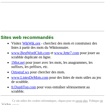
Sites web recommandés
Visitez
WikWik.org
- cherchez des mots et construisez des
listes à partir des mots du Wiktionnaire.
www.BestWordClub.com
et
www.Jette7.com
pour jouer au
scrabble duplicate en ligne.
1Mot.net
pour jouer avec les mots, les anagrammes, les
suffixes, les préfixes, etc.
Ortograf.ws
pour chercher des mots.
www.ListesDeMots.com
pour des listes de mots utiles au jeu
de scrabble.
fr.DupliTop.com
pour vous entraîner sérieusement au
scrabble.
Ce site utilise des cookies informatiques, cliquez pour en
savoir plus
. Politique
vie