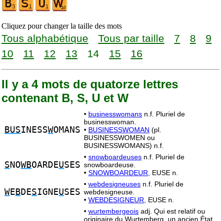
Cliquez pour changer la taille des mots
Tous alphabétique
Tous par taille
7
8
9
10
11
12
13
14
15
16
Il y a 4 mots de quatorze lettres
contenant B, S, U et W
•
businesswomans
n.f. Pluriel de
businesswoman.
BUS
INESS
W
OMANS
•
BUSINESSWOMAN
(pl.
BUSINESSWOMEN ou
BUSINESSWOMANS) n.f.
•
snowboardeuses
n.f. Pluriel de
S
NO
WB
OARDE
U
SES
snowboardeuse.
•
SNOWBOARDEUR,
EUSE n.
•
webdesigneuses
n.f. Pluriel de
W
E
B
DE
S
IGNE
U
SES
webdesigneuse.
•
WEBDESIGNEUR,
EUSE n.
•
wurtembergeois
adj. Qui est relatif ou
originaire du Wurtemberg, un ancien État