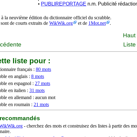
•
PUBLIREPORTAGE
n.m. Publicité rédactio
à la neuvième édition du dictionnaire officiel du scrabble.
 sont de courts extraits de
WikWik.org
et de
1Mot.net
.
Haut
écédente
Liste
tte liste pour :
ionnaire français :
80 mots
bble en anglais :
8 mots
bble en espagnol :
27 mots
ble en italien :
31 mots
bble en allemand : aucun mot
bble en roumain :
21 mots
b recommandés
WikWik.org
- cherchez des mots et construisez des listes à partir des mo
naire.