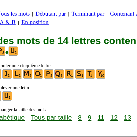
Tous les mots
Débutant par
Terminant par
Contenant
|
|
|
 A & B
En position
|
des mots de 14 lettres conte
•
jouter une cinquième lettre
lever une lettre
anger la taille des mots
abétique
Tous par taille
8
9
11
12
13