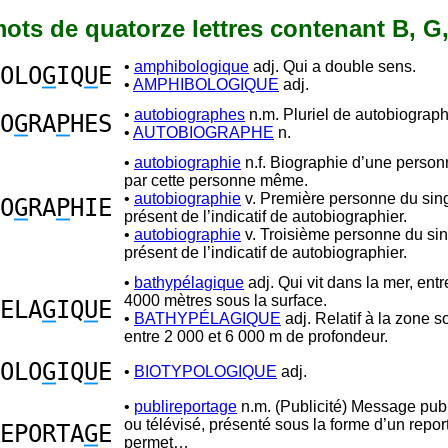
 mots de quatorze lettres contenant B, G,
•
amphibologique
adj. Qui a double sens.
OLO
G
IQ
U
E
•
AMPHIBOLOGIQUE
adj.
•
autobiographes
n.m. Pluriel de autobiograph
O
G
RA
P
HES
•
AUTOBIOGRAPHE
n.
•
autobiographie
n.f. Biographie d’une person
par cette personne même.
•
autobiographie
v. Première personne du sing
O
G
RA
P
HIE
présent de l’indicatif de autobiographier.
•
autobiographie
v. Troisième personne du sin
présent de l’indicatif de autobiographier.
•
bathypélagique
adj. Qui vit dans la mer, ent
4000 mètres sous la surface.
ELA
G
IQ
U
E
•
BATHYPÉLAGIQUE
adj. Relatif à la zone 
entre 2 000 et 6 000 m de profondeur.
OLO
G
IQ
U
E
•
BIOTYPOLOGIQUE
adj.
•
publireportage
n.m. (Publicité) Message publi
ou télévisé, présenté sous la forme d’un repor
EPORTA
G
E
permet…