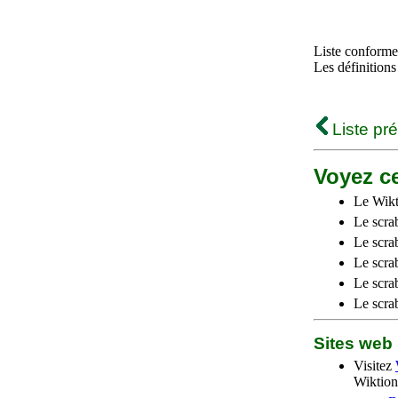
Liste conforme 
Les définitions
Liste pr
Voyez ce
Le Wikt
Le scra
Le scra
Le scrab
Le scra
Le scra
Sites we
Visitez
Wiktion