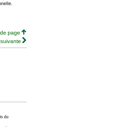
nnelle.
 de page
 suivante
ts du