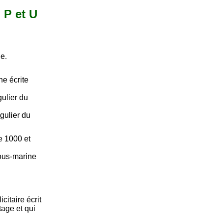
 P et U
e.
ne écrite
ulier du
gulier du
re 1000 et
sous-marine
citaire écrit
tage et qui