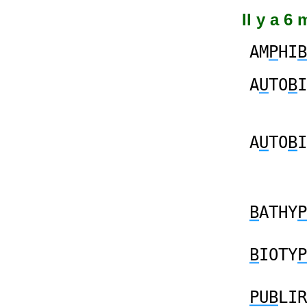
Il y a 6
AM
P
HI
B
A
U
TO
B
I
A
U
TO
B
I
B
ATHY
P
B
IOTY
P
PUB
LIR