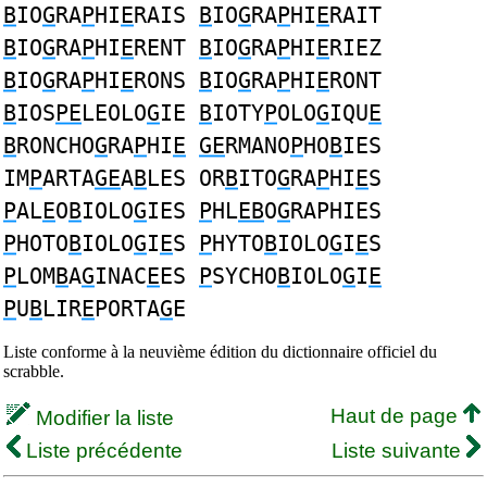
B
IO
G
RA
P
HI
E
RAIS
B
IO
G
RA
P
HI
E
RAIT
B
IO
G
RA
P
HI
E
RENT
B
IO
G
RA
P
HI
E
RIEZ
B
IO
G
RA
P
HI
E
RONS
B
IO
G
RA
P
HI
E
RONT
B
IOS
PE
LEOLO
G
IE
B
IOTY
P
OLO
G
IQU
E
B
RONCHO
G
RA
P
HI
E
GE
RMANO
P
HO
B
IES
IM
P
ARTA
GE
A
B
LES OR
B
ITO
G
RA
P
HI
E
S
P
AL
E
O
B
IOLO
G
IES
P
HL
EB
O
G
RAPHIES
P
HOTO
B
IOLO
G
I
E
S
P
HYTO
B
IOLO
G
I
E
S
P
LOM
B
A
G
INAC
E
ES
P
SYCHO
B
IOLO
G
I
E
P
U
B
LIR
E
PORTA
G
E
Liste conforme à la neuvième édition du dictionnaire officiel du
scrabble.
Haut de page
Modifier la liste
Liste précédente
Liste suivante