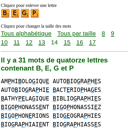
Cliquez pour enlever une lettre
Cliquez pour changer la taille des mots
Tous alphabétique
Tous par taille
8
9
10
11
12
13
14
15
16
17
Il y a 31 mots de quatorze lettres
contenant B, E, G et P
AM
P
HI
B
OLO
G
IQU
E
AUTO
B
IO
G
RA
P
H
E
S
AUTO
B
IO
G
RA
P
HI
E
B
ACT
E
RIO
P
HA
G
ES
B
ATHY
PE
LA
G
IQUE
B
IBLIO
G
RA
P
HI
E
S
B
I
G
O
P
HONASS
E
NT
B
I
G
O
P
HONASSI
E
Z
B
I
G
O
P
HON
E
RIONS
B
IO
GE
OGRA
P
HIES
B
IO
G
RA
P
HIAI
E
NT
B
IO
G
RA
P
HIASS
E
S