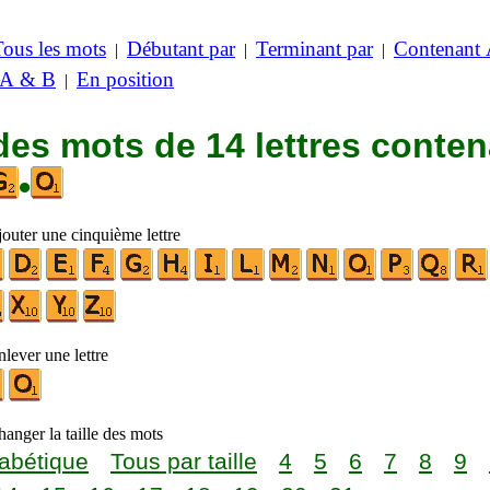
Tous les mots
Débutant par
Terminant par
Contenant
|
|
|
 A & B
En position
|
des mots de 14 lettres conte
•
jouter une cinquième lettre
lever une lettre
anger la taille des mots
abétique
Tous par taille
4
5
6
7
8
9