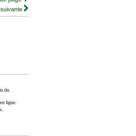
 suivante
ts du
en ligne.
c.