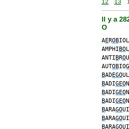
12
13
Il y a 2
O
A
E
R
OB
IO
AMPHI
BO
ANTI
B
R
O
AUT
OB
IO
B
AD
EGO
U
B
ADI
GEO
B
ADI
GEO
B
ADI
GEO
B
ARA
GO
U
B
ARA
GO
U
B
ARA
GO
U