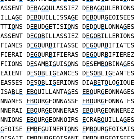
LASSENT D
EB
A
GO
ULASSIEZ D
EB
A
GO
ULERIONS
UILLA
G
E D
EBO
UILLISSA
G
E D
EBO
UR
G
EOISEES
ETTI
O
NS D
EB
UD
G
ETISI
O
NS D
E
D
O
U
B
LONNA
G
ES
LASSENT D
EGOB
ILLASSIEZ D
EGOB
ILLERIONS
IFIAMES D
EGO
UR
B
IFIASSE D
EGO
UR
B
IFIATES
IFIERAI D
EGO
UR
B
IFIERAS D
EGO
UR
B
IFIEREZ
IFIIONS D
E
SAM
B
I
G
UIS
O
NS D
E
SEM
BO
BINA
G
ES
G
EAIENT D
E
S
OB
LI
G
EANCES D
E
S
OB
LI
G
EANTES
G
EASSES D
E
S
OB
LI
G
ERIONS DIA
BE
T
O
LO
G
IQUE
LISA
B
L
E
EBO
UILLANTA
G
ES
EBO
UR
G
EONNAGES
ONNAMES
EBO
UR
G
EONNASSE
EBO
UR
G
EONNATES
ONNERAI
EBO
UR
G
EONNERAS
EBO
UR
G
EONNEREZ
ONNIONS
EBO
UR
G
EONNOIRS
E
CRA
BO
UILLA
G
ES
R
G
EOISE
E
M
B
E
G
UINERI
O
NS
E
M
BO
UR
G
EOISAIS
EOISAIT
E
M
BO
UR
G
EOISANT
E
M
BO
UR
G
EOISEES