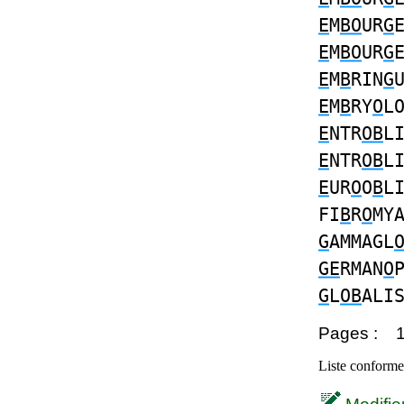
E
M
BO
UR
G
E
M
BO
UR
G
E
M
B
RIN
G
E
M
B
RY
O
L
E
NTR
OB
L
E
NTR
OB
L
E
UR
O
O
B
L
FI
B
R
O
MY
G
AMMAGL
GE
RMAN
O
G
L
OB
ALI
Pages :
Liste conforme 