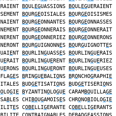
E
RAIENT
BO
UL
EG
UASSIONS
BO
UL
EG
UERAIENT
ISEMENT
BO
UR
GE
OISIALES
BO
UR
GE
OISISMES
NNAIENT
BO
UR
GE
ONNANTES
BO
UR
GE
ONNASSES
NNEMENT
BO
UR
GE
ONNERAIS
BO
UR
GE
ONNERAIT
NNERENT
BO
UR
GE
ONNERIEZ
BO
UR
GE
ONNERONS
NNERONT
BO
UR
G
UIGNONN
E
S
BO
UR
G
UIGNOTT
E
S
G
UAI
E
NT
BO
URLIN
G
UASS
E
S
BO
URLIN
G
U
E
RAIS
G
U
E
RAIT
BO
URLIN
G
U
E
RENT
BO
URLIN
G
U
E
RIEZ
G
U
E
RONS
BO
URLIN
G
U
E
RONT
BO
URLIN
G
U
E
USES
FFLA
GE
S
B
RIN
G
U
E
BALI
O
NS
B
R
O
NCHO
G
RAPHI
E
NITALES
B
UD
GE
TISATI
O
NS
B
UD
GE
TISERI
O
NS
N
O
LO
G
I
E
B
YZANTIN
O
LO
G
U
E
CARAM
BO
UILLA
GE
ISA
B
LES CHI
BO
U
G
AMOIS
E
S CHR
O
NO
B
IOLO
G
I
E
B
ILIT
E
S C
OBE
LLI
G
ERANTE C
OBE
LLI
G
ERANTS
I
B
ILIT
E
C
O
NTRAI
G
NA
B
L
E
S D
EB
AD
G
EASSI
O
NS