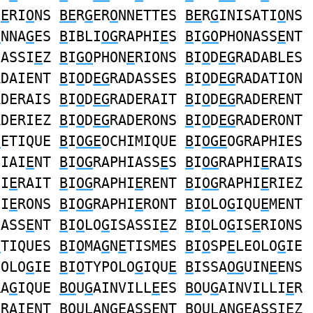
N
E
RI
O
NS
BE
R
G
ER
O
NNETTES
BE
R
G
INISATI
O
NS
O
NNA
G
ES
B
IBLI
OG
RAPHI
E
S
B
I
GO
PHONASS
E
NT
NASSI
E
Z
B
I
GO
PHON
E
RIONS
B
I
O
D
EG
RADABLES
ADAIENT
B
I
O
D
EG
RADASSES
B
I
O
D
EG
RADATION
ADERAIS
B
I
O
D
EG
RADERAIT
B
I
O
D
EG
RADERENT
ADERIEZ
B
I
O
D
EG
RADERONS
B
I
O
D
EG
RADERONT
G
ETIQUE
B
I
OGE
OCHIMIQUE
B
I
OGE
OGRAPHIES
HIAI
E
NT
B
I
OG
RAPHIASS
E
S
B
I
OG
RAPHI
E
RAIS
HI
E
RAIT
B
I
OG
RAPHI
E
RENT
B
I
OG
RAPHI
E
RIEZ
HI
E
RONS
B
I
OG
RAPHI
E
RONT
B
I
O
LO
G
IQU
E
MENT
SASS
E
NT
B
I
O
LO
G
ISASSI
E
Z
B
I
O
LO
G
IS
E
RIONS
E
TIQUES
B
I
O
MA
G
N
E
TISMES
B
I
O
SP
E
LEOLO
G
IE
NOLO
G
IE
B
I
O
TYPOLO
G
IQU
E
B
ISSA
OG
UIN
E
ENS
RA
G
IQUE
BO
U
G
AINVILL
E
ES
BO
U
G
AINVILLI
E
R
E
RAIENT
BO
ULAN
GE
ASSENT
BO
ULAN
GE
ASSIEZ