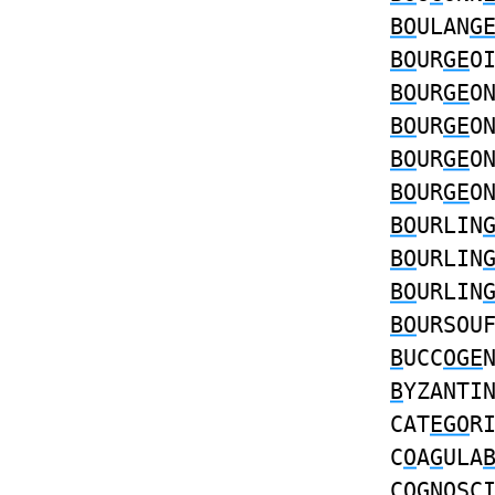
BO
ULAN
G
BO
UR
GE
O
BO
UR
GE
O
BO
UR
GE
O
BO
UR
GE
O
BO
UR
GE
O
BO
URLIN
BO
URLIN
BO
URLIN
BO
URSOU
B
UCC
OGE
B
YZANTI
CAT
EGO
R
C
O
A
G
ULA
C
OG
NOSC