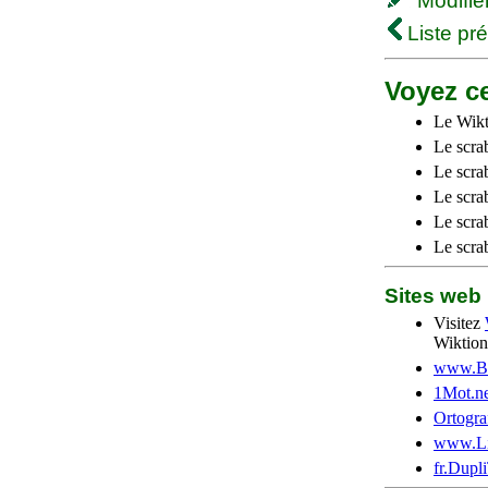
Modifier 
Liste pr
Voyez ce
Le Wikt
Le scra
Le scra
Le scrab
Le scra
Le scra
Sites we
Visitez
Wiktion
www.Be
1Mot.ne
Ortogra
www.Li
fr.Dupl