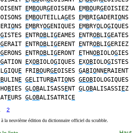
EOISENT
E
M
BO
UR
G
EOISERA
E
M
BO
UR
G
EOISIEZ
EOISONS
E
M
BO
UTEILLA
G
ES
E
M
B
RI
G
ADERI
O
NS
UERI
O
NS
E
M
B
RY
OG
ENIQUES
E
M
B
RY
O
LO
G
IQUES
O
G
ISTES
E
NTR
OB
LI
G
EAMES
E
NTR
OB
LI
G
EATES
I
G
ERAIT
E
NTR
OB
LI
G
ERENT
E
NTR
OB
LI
G
ERIEZ
I
G
ERONS
E
NTR
OB
LI
G
ERONT
E
THN
OB
IOLO
G
IES
I
G
ATION
E
X
OB
IOLO
G
IQUES
E
X
OB
IOLO
G
ISTES
AL
G
IQU
E
FRI
BO
UR
GE
OISES
G
A
B
I
O
NN
E
RAIENT
OB
ULIN
E
GE
LITUR
B
ATI
O
NS
GEOB
IOLOGIQUES
PHO
B
IES
G
L
OB
ALISASS
E
NT
G
L
OB
ALISASSI
E
Z
SAT
E
URS
G
L
OB
ALISATRIC
E
1
2
à la neuvième édition du dictionnaire officiel du scrabble.
Haut