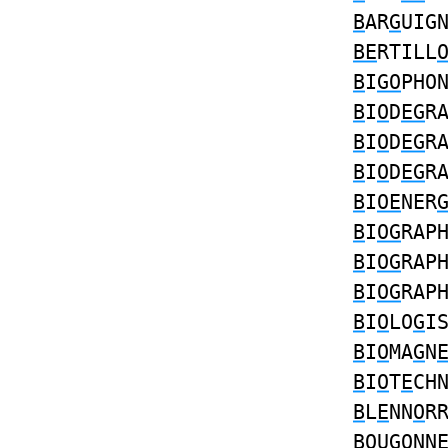
B
AR
G
UIG
BE
RTILL
B
I
GO
PHO
B
I
O
D
EG
R
B
I
O
D
EG
R
B
I
O
D
EG
R
B
I
OE
NER
B
I
OG
RAP
B
I
OG
RAP
B
I
OG
RAP
B
I
O
LO
G
I
B
I
O
MA
G
N
B
I
O
T
E
CH
B
L
E
NN
O
R
BO
U
G
ONN