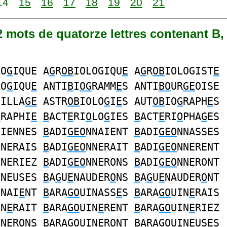
14
15
16
17
18
19
20
21
82 mots de quatorze lettres contenant B,
LO
G
IQUE A
G
R
OB
IOLOGIQU
E
A
G
R
OB
IOLOGIST
E
LO
G
IQU
E
ANTI
B
I
OG
RAMM
E
S ANTI
BO
UR
GE
OISE
UILLA
GE
ASTR
OB
IOLO
G
I
E
S AUT
OB
IO
G
RAPH
E
S
G
RAPHI
E
B
ACT
E
RI
O
LO
G
IES
B
ACT
E
RI
O
PHA
G
ES
LIENNES
B
ADI
GEO
NNAIENT
B
ADI
GEO
NNASSES
NNERAIS
B
ADI
GEO
NNERAIT
B
ADI
GEO
NNERENT
NNERIEZ
B
ADI
GEO
NNERONS
B
ADI
GEO
NNERONT
NNEUSES
B
A
G
U
E
NAUDER
O
NS
B
A
G
U
E
NAUDER
O
NT
INAI
E
NT
B
ARA
GO
UINASS
E
S
B
ARA
GO
UIN
E
RAIS
IN
E
RAIT
B
ARA
GO
UIN
E
RENT
B
ARA
GO
UIN
E
RIEZ
IN
E
RONS
B
ARA
GO
UIN
E
RONT
B
ARA
GO
UIN
E
USES