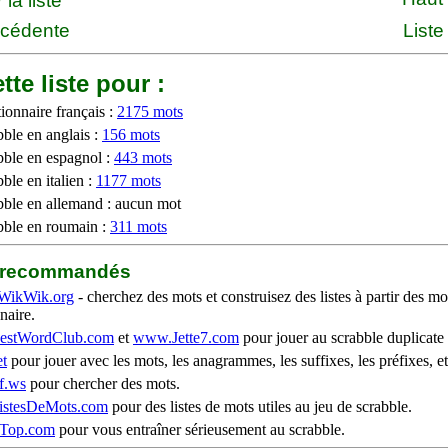
la liste
écédente
Liste
tte liste pour :
ionnaire français :
2175 mots
bble en anglais :
156 mots
bble en espagnol :
443 mots
ble en italien :
1177 mots
bble en allemand : aucun mot
bble en roumain :
311 mots
b recommandés
WikWik.org
- cherchez des mots et construisez des listes à partir des mo
naire.
stWordClub.com
et
www.Jette7.com
pour jouer au scrabble duplicate 
t
pour jouer avec les mots, les anagrammes, les suffixes, les préfixes, et
f.ws
pour chercher des mots.
stesDeMots.com
pour des listes de mots utiles au jeu de scrabble.
iTop.com
pour vous entraîner sérieusement au scrabble.