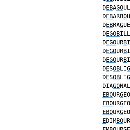
D
EB
A
GO
U
D
EB
ARB
O
D
EB
RA
G
U
D
EGOB
IL
D
EGO
UR
B
D
EGO
UR
B
D
EGO
UR
B
D
E
S
OB
LI
D
E
S
OB
LI
DIA
GO
NA
EBO
UR
G
E
EBO
UR
G
E
EBO
UR
G
E
E
DIM
BO
U
E
M
BO
UR
G