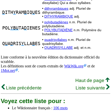
dissyllabe) Qui a deux syllabes.
•
dithyrambiques
adj. Pluriel de
D
ITH
Y
RAM
B
IQ
U
ES
dithyrambique.
•
DITHYRAMBIQUE
adj.
•
polybutadiènes
n.m. Pluriel de
polybutadiène.
POL
YBU
TA
D
IENES
•
POLYBUTADIÈNE
n.m. Polymère du
butadiène.
•
quadrisyllabes
n.m. Pluriel de
Q
U
A
D
RIS
Y
LLA
B
ES
quadrisyllabe.
•
QUADRISYLLABE
adj. et n.m.
Liste conforme à la neuvième édition du dictionnaire officiel du
scrabble.
Les définitions sont de courts extraits de
WikWik.org
et de
1Mot.net
.
Haut de page
Liste précédente
Liste suivante
Voyez cette liste pour :
Le Wiktionnaire français :
106 mots