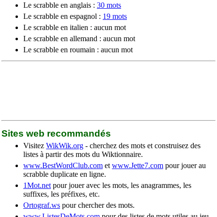
Le scrabble en anglais :
30 mots
Le scrabble en espagnol :
19 mots
Le scrabble en italien : aucun mot
Le scrabble en allemand : aucun mot
Le scrabble en roumain : aucun mot
Sites web recommandés
Visitez
WikWik.org
- cherchez des mots et construisez des
listes à partir des mots du Wiktionnaire.
www.BestWordClub.com
et
www.Jette7.com
pour jouer au
scrabble duplicate en ligne.
1Mot.net
pour jouer avec les mots, les anagrammes, les
suffixes, les préfixes, etc.
Ortograf.ws
pour chercher des mots.
www.ListesDeMots.com
pour des listes de mots utiles au jeu