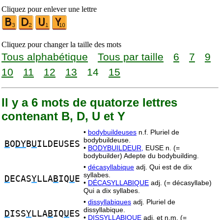
Cliquez pour enlever une lettre
Cliquez pour changer la taille des mots
Tous alphabétique
Tous par taille
6
7
9
10
11
12
13
14
15
Il y a 6 mots de quatorze lettres
contenant B, D, U et Y
•
bodybuildeuses
n.f. Pluriel de
bodybuildeuse.
B
O
DY
B
U
ILDEUSES
•
BODYBUILDEUR,
EUSE n. (=
bodybuilder) Adepte du bodybuilding.
•
décasyllabique
adj. Qui est de dix
syllabes.
D
ECAS
Y
LLA
B
IQ
U
E
•
DÉCASYLLABIQUE
adj. (= décasyllabe)
Qui a dix syllabes.
•
dissyllabiques
adj. Pluriel de
dissyllabique.
D
ISS
Y
LLA
B
IQ
U
ES
•
DISSYLLABIQUE
adj. et n.m. (=