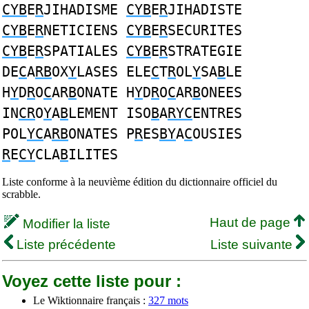
CYB
E
R
JIHADISME
CYB
E
R
JIHADISTE
CYB
E
R
NETICIENS
CYB
E
R
SECURITES
CYB
E
R
SPATIALES
CYB
E
R
STRATEGIE
DE
C
A
RB
OX
Y
LASES ELE
C
T
R
OL
Y
SA
B
LE
H
Y
D
R
O
C
AR
B
ONATE H
Y
D
R
O
C
AR
B
ONEES
IN
CR
O
Y
A
B
LEMENT ISO
B
A
RYC
ENTRES
POL
YC
A
RB
ONATES P
R
ES
BY
A
C
OUSIES
R
E
CY
CLA
B
ILITES
Liste conforme à la neuvième édition du dictionnaire officiel du
scrabble.
Haut de page
Modifier la liste
Liste précédente
Liste suivante
Voyez cette liste pour :
Le Wiktionnaire français :
327 mots