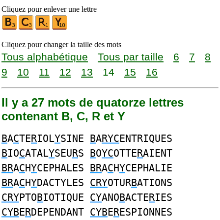
Cliquez pour enlever une lettre
Cliquez pour changer la taille des mots
Tous alphabétique
Tous par taille
6
7
8
9
10
11
12
13
14
15
16
Il y a 27 mots de quatorze lettres
contenant B, C, R et Y
B
A
C
TE
R
IOL
Y
SINE
B
A
RYC
ENTRIQUES
B
IO
C
ATAL
Y
SEU
R
S
B
O
YC
OTTE
R
AIENT
BR
A
C
H
Y
CEPHALES
BR
A
C
H
Y
CEPHALIE
BR
A
C
H
Y
DACTYLES
CRY
OTUR
B
ATIONS
CRY
PTO
B
IOTIQUE
CY
ANO
B
ACTE
R
IES
CYB
E
R
DEPENDANT
CYB
E
R
ESPIONNES