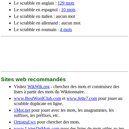
Le scrabble en anglais :
129 mots
Le scrabble en espagnol :
10 mots
Le scrabble en italien : aucun mot
Le scrabble en allemand : aucun mot
Le scrabble en roumain :
4 mots
Sites web recommandés
Visitez
WikWik.org
- cherchez des mots et construisez des
listes à partir des mots du Wiktionnaire.
www.BestWordClub.com
et
www.Jette7.com
pour jouer au
scrabble duplicate en ligne.
1Mot.net
pour jouer avec les mots, les anagrammes, les
suffixes, les préfixes, etc.
Ortograf.ws
pour chercher des mots.
www.ListesDeMots.com
pour des listes de mots utiles au jeu