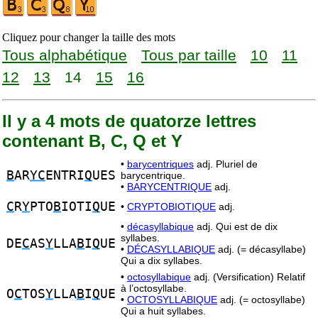
Cliquez pour changer la taille des mots
Tous alphabétique
Tous par taille
10
11
12
13
14
15
16
Il y a 4 mots de quatorze lettres
contenant B, C, Q et Y
•
barycentriques
adj. Pluriel de
B
AR
YC
ENTRI
Q
UES
barycentrique.
•
BARYCENTRIQUE
adj.
C
R
Y
PTO
B
IOTI
Q
UE
•
CRYPTOBIOTIQUE
adj.
•
décasyllabique
adj. Qui est de dix
syllabes.
DE
C
AS
Y
LLA
B
I
Q
UE
•
DÉCASYLLABIQUE
adj. (= décasyllabe)
Qui a dix syllabes.
•
octosyllabique
adj. (Versification) Relatif
à l’octosyllabe.
O
C
TOS
Y
LLA
B
I
Q
UE
•
OCTOSYLLABIQUE
adj. (= octosyllabe)
Qui a huit syllabes.