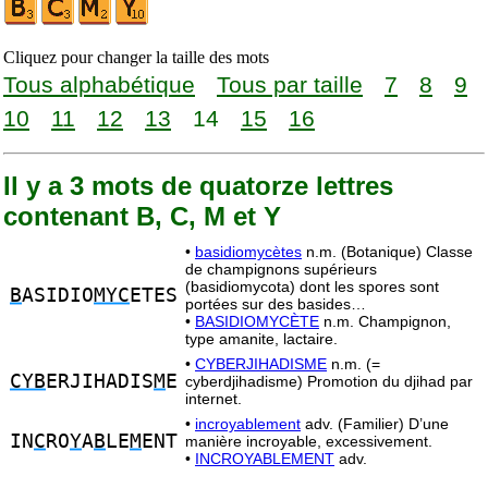
Cliquez pour changer la taille des mots
Tous alphabétique
Tous par taille
7
8
9
10
11
12
13
14
15
16
Il y a 3 mots de quatorze lettres
contenant B, C, M et Y
•
basidiomycètes
n.m. (Botanique) Classe
de champignons supérieurs
(basidiomycota) dont les spores sont
B
ASIDIO
MYC
ETES
portées sur des basides…
•
BASIDIOMYCÈTE
n.m. Champignon,
type amanite, lactaire.
•
CYBERJIHADISME
n.m. (=
CYB
ERJIHADIS
M
E
cyberdjihadisme) Promotion du djihad par
internet.
•
incroyablement
adv. (Familier) D’une
IN
C
RO
Y
A
B
LE
M
ENT
manière incroyable, excessivement.
•
INCROYABLEMENT
adv.