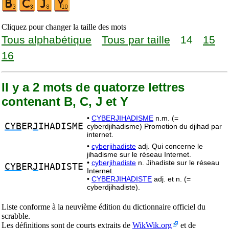
Cliquez pour changer la taille des mots
Tous alphabétique
Tous par taille
14
15
16
Il y a 2 mots de quatorze lettres
contenant B, C, J et Y
•
CYBERJIHADISME
n.m. (=
CYB
ER
J
IHADISME
cyberdjihadisme) Promotion du djihad par
internet.
•
cyberjihadiste
adj. Qui concerne le
jihadisme sur le réseau Internet.
•
cyberjihadiste
n. Jihadiste sur le réseau
CYB
ER
J
IHADISTE
Internet.
•
CYBERJIHADISTE
adj. et n. (=
cyberdjihadiste).
Liste conforme à la neuvième édition du dictionnaire officiel du
scrabble.
Les définitions sont de courts extraits de
WikWik.org
et de