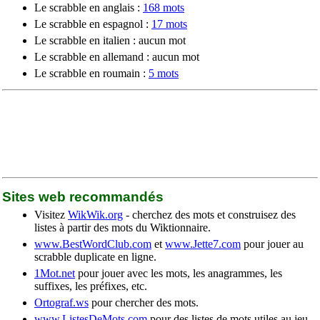
Le scrabble en anglais :
168 mots
Le scrabble en espagnol :
17 mots
Le scrabble en italien : aucun mot
Le scrabble en allemand : aucun mot
Le scrabble en roumain :
5 mots
Sites web recommandés
Visitez
WikWik.org
- cherchez des mots et construisez des
listes à partir des mots du Wiktionnaire.
www.BestWordClub.com
et
www.Jette7.com
pour jouer au
scrabble duplicate en ligne.
1Mot.net
pour jouer avec les mots, les anagrammes, les
suffixes, les préfixes, etc.
Ortograf.ws
pour chercher des mots.
www.ListesDeMots.com
pour des listes de mots utiles au jeu