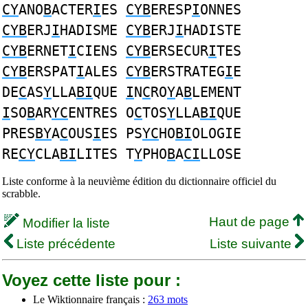
CY
ANO
B
ACTER
I
ES
CYB
ERESP
I
ONNES
CYB
ERJ
I
HADISME
CYB
ERJ
I
HADISTE
CYB
ERNET
I
CIENS
CYB
ERSECUR
I
TES
CYB
ERSPAT
I
ALES
CYB
ERSTRATEG
I
E
DE
C
AS
Y
LLA
BI
QUE
I
N
C
RO
Y
A
B
LEMENT
I
SO
B
AR
YC
ENTRES O
C
TOS
Y
LLA
BI
QUE
PRES
BY
A
C
OUS
I
ES PS
YC
HO
BI
OLOGIE
RE
CY
CLA
BI
LITES T
Y
PHO
B
A
CI
LLOSE
Liste conforme à la neuvième édition du dictionnaire officiel du
scrabble.
Haut de page
Modifier la liste
Liste précédente
Liste suivante
Voyez cette liste pour :
Le Wiktionnaire français :
263 mots