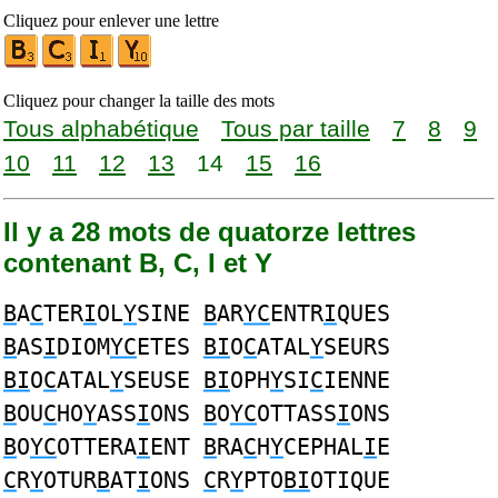
Cliquez pour enlever une lettre
Cliquez pour changer la taille des mots
Tous alphabétique
Tous par taille
7
8
9
10
11
12
13
14
15
16
Il y a 28 mots de quatorze lettres
contenant B, C, I et Y
B
A
C
TER
I
OL
Y
SINE
B
AR
YC
ENTR
I
QUES
B
AS
I
DIOM
YC
ETES
BI
O
C
ATAL
Y
SEURS
BI
O
C
ATAL
Y
SEUSE
BI
OPH
Y
SI
C
IENNE
B
OU
C
HO
Y
ASS
I
ONS
B
O
YC
OTTASS
I
ONS
B
O
YC
OTTERA
I
ENT
B
RA
C
H
Y
CEPHAL
I
E
C
R
Y
OTUR
B
AT
I
ONS
C
R
Y
PTO
BI
OTIQUE