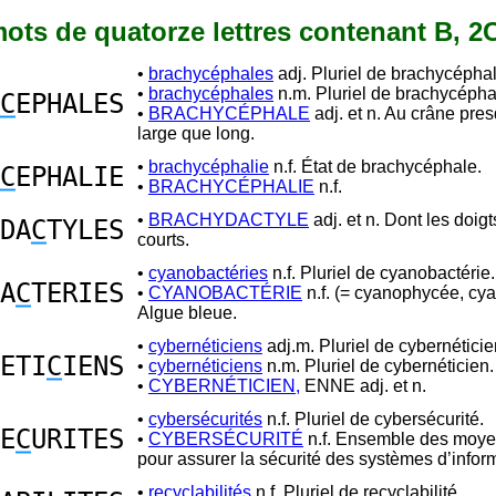
 mots de quatorze lettres contenant B, 2
•
brachycéphales
adj. Pluriel de brachycéphal
•
brachycéphales
n.m. Pluriel de brachycépha
C
EPHALES
•
BRACHYCÉPHALE
adj. et n. Au crâne pre
large que long.
•
brachycéphalie
n.f. État de brachycéphale.
C
EPHALIE
•
BRACHYCÉPHALIE
n.f.
•
BRACHYDACTYLE
adj. et n. Dont les doigt
DA
C
TYLES
courts.
•
cyanobactéries
n.f. Pluriel de cyanobactérie.
A
C
TERIES
•
CYANOBACTÉRIE
n.f. (= cyanophycée, cy
Algue bleue.
•
cybernéticiens
adj.m. Pluriel de cybernéticie
ETI
C
IENS
•
cybernéticiens
n.m. Pluriel de cybernéticien.
•
CYBERNÉTICIEN,
ENNE adj. et n.
•
cybersécurités
n.f. Pluriel de cybersécurité.
E
C
URITES
•
CYBERSÉCURITÉ
n.f. Ensemble des moyen
pour assurer la sécurité des systèmes d’infor
•
recyclabilités
n.f. Pluriel de recyclabilité.