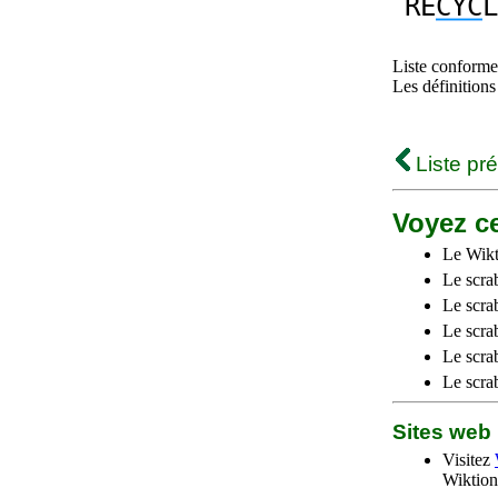
RE
CYC
L
Liste conforme 
Les définitions
Liste pr
Voyez ce
Le Wikt
Le scra
Le scra
Le scrab
Le scra
Le scra
Sites we
Visitez
Wiktion