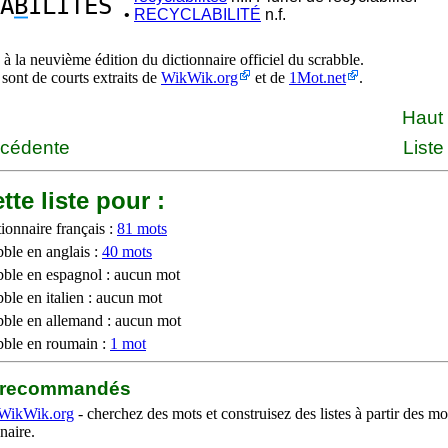
A
B
ILITES
•
RECYCLABILITÉ
n.f.
à la neuvième édition du dictionnaire officiel du scrabble.
 sont de courts extraits de
WikWik.org
et de
1Mot.net
.
Haut
écédente
Liste
tte liste pour :
ionnaire français :
81 mots
bble en anglais :
40 mots
bble en espagnol : aucun mot
ble en italien : aucun mot
bble en allemand : aucun mot
bble en roumain :
1 mot
b recommandés
WikWik.org
- cherchez des mots et construisez des listes à partir des mo
naire.