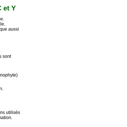
C et Y
e.
le.
sque aussi
s sont
anophyte)
n.
s utilisés
mation.