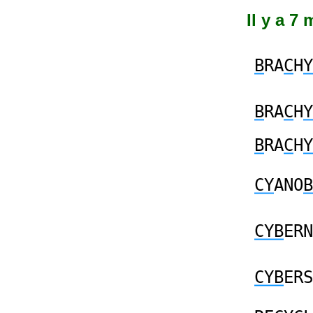
Il y a 7
B
RA
C
H
Y
B
RA
C
H
Y
B
RA
C
H
Y
CY
ANO
B
CYB
ERN
CYB
ERS