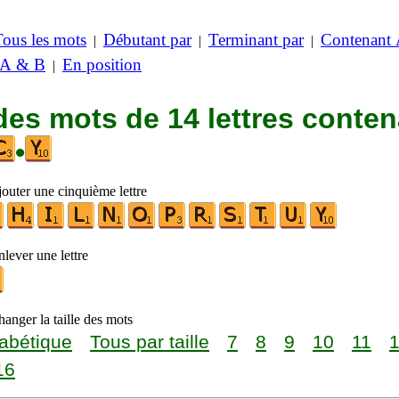
Tous les mots
Débutant par
Terminant par
Contenant
|
|
|
 A & B
En position
|
des mots de 14 lettres conte
•
jouter une cinquième lettre
lever une lettre
anger la taille des mots
abétique
Tous par taille
7
8
9
10
11
16