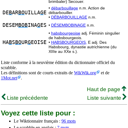
brimbaler) Secouer.
•
débarbouillage
n.m. Action de
DE
B
AR
BO
UILLA
G
E
débarbouiller.
•
DÉBARBOUILLAGE
n.m.
DESEM
BOB
INA
G
ES
•
DÉSEMBOBINAGE
n.m.
•
habsbourgeoise
adj. Féminin singulier
de habsbourgeois.
HA
B
S
BO
UR
G
EOISE
•
HABSBOURGEOIS,
E adj. Des
Habsbourg, dynastie autrichienne (du
XIIIe au XXe s.).
Liste conforme à la neuvième édition du dictionnaire officiel du
scrabble.
Les définitions sont de courts extraits de
WikWik.org
et de
1Mot.net
.
Haut de page
Liste précédente
Liste suivante
Voyez cette liste pour :
Le Wiktionnaire français :
96 mots
Le scrabble en anglais :
7 mots