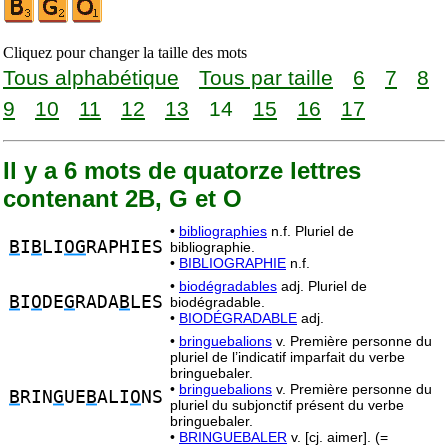
Cliquez pour changer la taille des mots
Tous alphabétique
Tous par taille
6
7
8
9
10
11
12
13
14
15
16
17
Il y a 6 mots de quatorze lettres
contenant 2B, G et O
•
bibliographies
n.f. Pluriel de
B
I
B
LI
OG
RAPHIES
bibliographie.
•
BIBLIOGRAPHIE
n.f.
•
biodégradables
adj. Pluriel de
B
I
O
DE
G
RADA
B
LES
biodégradable.
•
BIODÉGRADABLE
adj.
•
bringuebalions
v. Première personne du
pluriel de l’indicatif imparfait du verbe
bringuebaler.
•
bringuebalions
v. Première personne du
B
RIN
G
UE
B
ALI
O
NS
pluriel du subjonctif présent du verbe
bringuebaler.
•
BRINGUEBALER
v. [cj. aimer]. (=