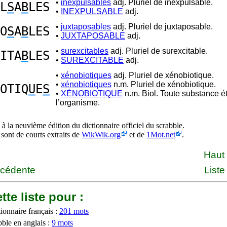
•
inexpulsables
adj. Pluriel de inexpulsable.
L
S
A
B
LES
•
INEXPULSABLE
adj.
•
juxtaposables
adj. Pluriel de juxtaposable.
O
S
A
B
LES
•
JUXTAPOSABLE
adj.
•
surexcitables
adj. Pluriel de surexcitable.
ITA
B
LES
•
SUREXCITABLE
adj.
•
xénobiotiques
adj. Pluriel de xénobiotique.
•
xénobiotiques
n.m. Pluriel de xénobiotique.
OTIQ
U
E
S
•
XÉNOBIOTIQUE
n.m. Biol. Toute substance é
l’organisme.
à la neuvième édition du dictionnaire officiel du scrabble.
 sont de courts extraits de
WikWik.org
et de
1Mot.net
.
Haut
écédente
Liste
tte liste pour :
ionnaire français :
201 mots
bble en anglais :
9 mots