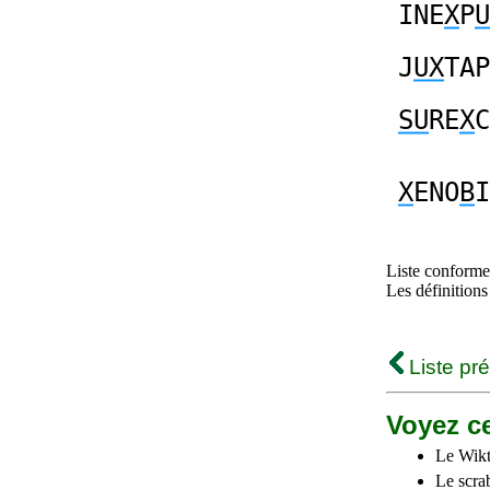
INE
X
P
U
J
UX
TAP
SU
RE
X
C
X
ENO
B
I
Liste conforme 
Les définitions
Liste pr
Voyez ce
Le Wikt
Le scra