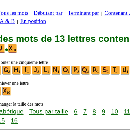
Tous les mots
Débutant par
Terminant par
Contenant
|
|
|
 A & B
En position
|
des mots de 13 lettres conte
•
jouter une cinquième lettre
lever une lettre
anger la taille des mots
abétique
Tous par taille
6
7
8
9
10
1
15
16