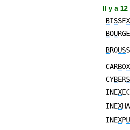
Il y a 1
B
I
S
SE
X
B
O
U
RGE
B
RO
US
S
CAR
B
O
X
CY
B
ER
S
INE
X
EC
INE
X
HA
INE
X
P
U