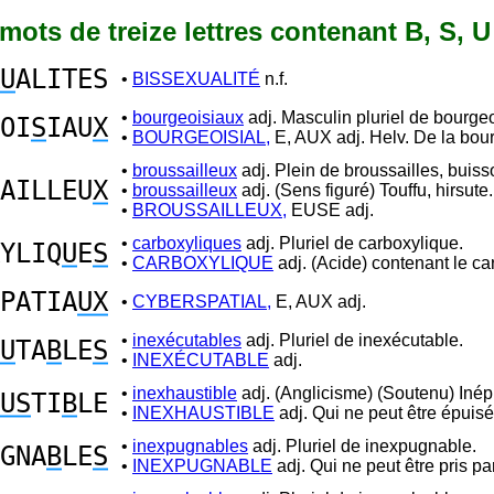
2 mots de treize lettres contenant B, S, U
U
ALITES
•
BISSEXUALITÉ
n.f.
•
bourgeoisiaux
adj. Masculin pluriel de bourgeo
OI
S
IAU
X
•
BOURGEOISIAL,
E, AUX adj. Helv. De la bour
•
broussailleux
adj. Plein de broussailles, buiss
AILLEU
X
•
broussailleux
adj. (Sens figuré) Touffu, hirsute.
•
BROUSSAILLEUX,
EUSE adj.
•
carboxyliques
adj. Pluriel de carboxylique.
YLIQ
U
E
S
•
CARBOXYLIQUE
adj. (Acide) contenant le ca
PATIA
UX
•
CYBERSPATIAL,
E, AUX adj.
•
inexécutables
adj. Pluriel de inexécutable.
U
TA
B
LE
S
•
INEXÉCUTABLE
adj.
•
inexhaustible
adj. (Anglicisme) (Soutenu) Inép
US
TI
B
LE
•
INEXHAUSTIBLE
adj. Qui ne peut être épuisé
•
inexpugnables
adj. Pluriel de inexpugnable.
GNA
B
LE
S
•
INEXPUGNABLE
adj. Qui ne peut être pris par