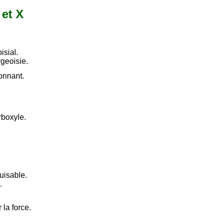
 et X
isial.
geoisie.
onnant.
rboxyle.
uisable.
.
 la force.