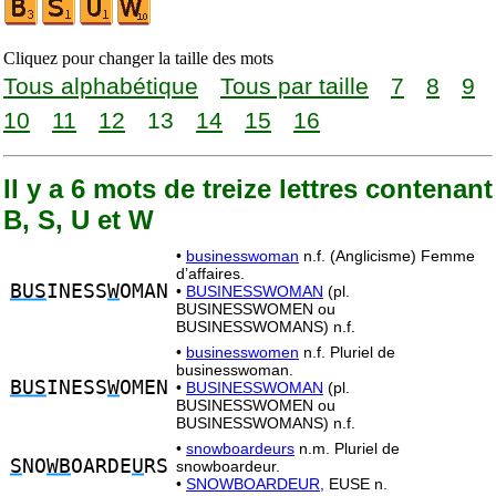
Cliquez pour changer la taille des mots
Tous alphabétique
Tous par taille
7
8
9
10
11
12
13
14
15
16
Il y a 6 mots de treize lettres contenant
B, S, U et W
•
businesswoman
n.f. (Anglicisme) Femme
d’affaires.
BUS
INESS
W
OMAN
•
BUSINESSWOMAN
(pl.
BUSINESSWOMEN ou
BUSINESSWOMANS) n.f.
•
businesswomen
n.f. Pluriel de
businesswoman.
BUS
INESS
W
OMEN
•
BUSINESSWOMAN
(pl.
BUSINESSWOMEN ou
BUSINESSWOMANS) n.f.
•
snowboardeurs
n.m. Pluriel de
S
NO
WB
OARDE
U
RS
snowboardeur.
•
SNOWBOARDEUR,
EUSE n.