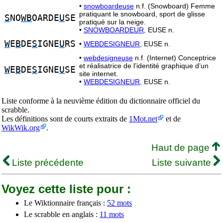
•
snowboardeuse
n.f. (Snowboard) Femme
pratiquant le snowboard, sport de glisse
S
NO
WB
OARDE
U
SE
pratiqué sur la neige.
•
SNOWBOARDEUR,
EUSE n.
W
E
B
DE
S
IGNE
U
RS
•
WEBDESIGNEUR,
EUSE n.
•
webdesigneuse
n.f. (Internet) Conceptrice
et réalisatrice de l’identité graphique d’un
W
E
B
DE
S
IGNE
U
SE
site internet.
•
WEBDESIGNEUR,
EUSE n.
Liste conforme à la neuvième édition du dictionnaire officiel du
scrabble.
Les définitions sont de courts extraits de
1Mot.net
et de
WikWik.org
.
Haut de page
Liste précédente
Liste suivante
Voyez cette liste pour :
Le Wiktionnaire français :
52 mots
Le scrabble en anglais :
11 mots