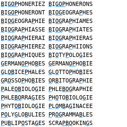
B
I
GOP
HONERIEZ
B
I
GOP
HONERONS
B
I
GOP
HONERONT
B
I
OG
EOGRA
P
HES
B
I
OG
EOGRA
P
HIE
B
I
OG
RA
P
HIAMES
B
I
OG
RA
P
HIASSE
B
I
OG
RA
P
HIATES
B
I
OG
RA
P
HIERAI
B
I
OG
RA
P
HIERAS
B
I
OG
RA
P
HIEREZ
B
I
OG
RA
P
HIIONS
B
I
OG
RA
P
HIQUES
B
I
O
TY
P
OLO
G
IES
G
ERMAN
OP
HO
B
ES
G
ERMAN
OP
HO
B
IE
G
L
OB
ICE
P
HALES
G
L
O
TTO
P
HO
B
IES
G
R
O
SSO
P
HO
B
IES
O
R
B
ITO
G
RA
P
HIE
P
ALE
OB
IOLO
G
IE
P
HLE
BOG
RAPHIE
P
HLE
BO
RRA
G
IES
P
H
O
TO
B
IOLO
G
IE
P
HYT
OB
IOLO
G
IE
P
L
O
M
B
A
G
INACEE
PO
LY
G
LO
B
ULIES
P
R
OG
RAMMA
B
LES
P
U
B
LIP
O
STA
G
ES SCRA
PBO
OKIN
G
S