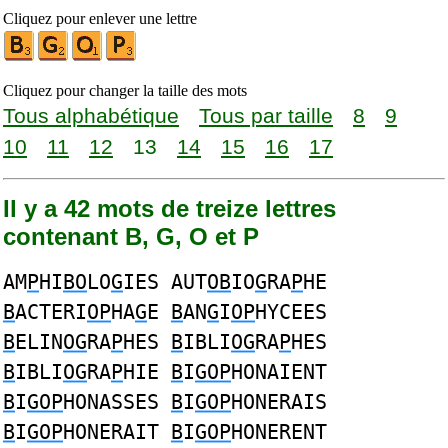
Cliquez pour enlever une lettre
Cliquez pour changer la taille des mots
Tous alphabétique
Tous par taille
8
9
10
11
12
13
14
15
16
17
Il y a 42 mots de treize lettres
contenant B, G, O et P
AM
P
HI
BO
LO
G
IES AUT
OB
IO
G
RA
P
HE
B
ACTERI
OP
HA
G
E
B
AN
G
I
OP
HYCEES
B
ELIN
OG
RA
P
HES
B
IBLI
OG
RA
P
HES
B
IBLI
OG
RA
P
HIE
B
I
GOP
HONAIENT
B
I
GOP
HONASSES
B
I
GOP
HONERAIS
B
I
GOP
HONERAIT
B
I
GOP
HONERENT