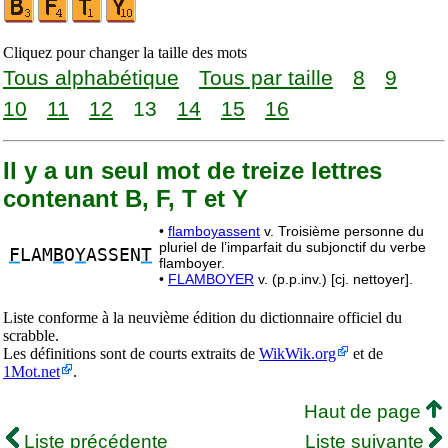
Cliquez pour changer la taille des mots
Tous alphabétique
Tous par taille
8
9
10
11
12
13
14
15
16
Il y a un seul mot de treize lettres
contenant B, F, T et Y
•
flamboyassent
v. Troisième personne du
pluriel de l’imparfait du subjonctif du verbe
F
LAM
B
O
Y
ASSEN
T
flamboyer.
•
FLAMBOYER
v. (p.p.inv.) [cj. nettoyer].
Liste conforme à la neuvième édition du dictionnaire officiel du
scrabble.
Les définitions sont de courts extraits de
WikWik.org
et de
1Mot.net
.
Haut de page
Liste précédente
Liste suivante