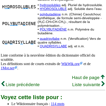
•
hydrosolubles
adj. Pluriel de hydrosoluble.
H
YD
ROSOL
UB
LES
•
HYDROSOLUBLE
adj. Soluble dans l’eau.
•
polybutadiène
n.m. (Chimie) Caoutchouc
synthétique, de formule semi-développée -
(H₂C-CH=CH-CH₂)-, résultant de la
POL
YBU
TA
D
IENE
polymérisation…
•
POLYBUTADIÈNE
n.m. Polymère du
butadiène.
•
quadrisyllabe
n.m. (Versification) Vers de
Q
U
A
D
RIS
Y
LLA
B
E
quatre syllables.
•
QUADRISYLLABE
adj. et n.m.
Liste conforme à la neuvième édition du dictionnaire officiel du
scrabble.
Les définitions sont de courts extraits de
WikWik.org
et de
1Mot.net
.
Haut de page
Liste précédente
Liste suivante
Voyez cette liste pour :
Le Wiktionnaire français :
114 mots