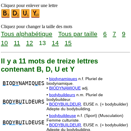
Cliquez pour enlever une lettre
Cliquez pour changer la taille des mots
Tous alphabétique
Tous par taille
6
7
9
10
11
12
13
14
15
Il y a 11 mots de treize lettres
contenant B, D, U et Y
•
biodynamiques
n.f. Pluriel de
B
IO
DY
NAMIQ
U
ES
biodynamique.
•
BIODYNAMIQUE
adj.
•
bodybuildeurs
n.m. Pluriel de
bodybuildeur.
B
O
DY
B
U
ILDEURS
•
BODYBUILDEUR,
EUSE n. (= bodybuilder)
Adepte du bodybuilding.
•
bodybuildeuse
n.f. (Sport) (Musculation)
Femme culturiste.
B
O
DY
B
U
ILDEUSE
•
BODYBUILDEUR,
EUSE n. (= bodybuilder)
Adepte du bodybuilding.