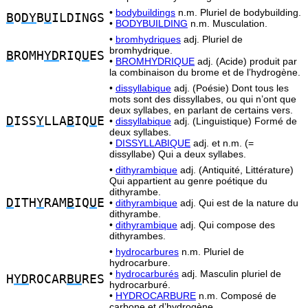
•
bodybuildings
n.m. Pluriel de bodybuilding.
B
O
DY
B
U
ILDINGS
•
BODYBUILDING
n.m. Musculation.
•
bromhydriques
adj. Pluriel de
bromhydrique.
B
ROMH
YD
RIQ
U
ES
•
BROMHYDRIQUE
adj. (Acide) produit par
la combinaison du brome et de l’hydrogène.
•
dissyllabique
adj. (Poésie) Dont tous les
mots sont des dissyllabes, ou qui n’ont que
deux syllabes, en parlant de certains vers.
D
ISS
Y
LLA
B
IQ
U
E
•
dissyllabique
adj. (Linguistique) Formé de
deux syllabes.
•
DISSYLLABIQUE
adj. et n.m. (=
dissyllabe) Qui a deux syllabes.
•
dithyrambique
adj. (Antiquité, Littérature)
Qui appartient au genre poétique du
dithyrambe.
D
ITH
Y
RAM
B
IQ
U
E
•
dithyrambique
adj. Qui est de la nature du
dithyrambe.
•
dithyrambique
adj. Qui compose des
dithyrambes.
•
hydrocarbures
n.m. Pluriel de
hydrocarbure.
•
hydrocarburés
adj. Masculin pluriel de
H
YD
ROCAR
BU
RES
hydrocarburé.
•
HYDROCARBURE
n.m. Composé de
carbone et d’hydrogène.