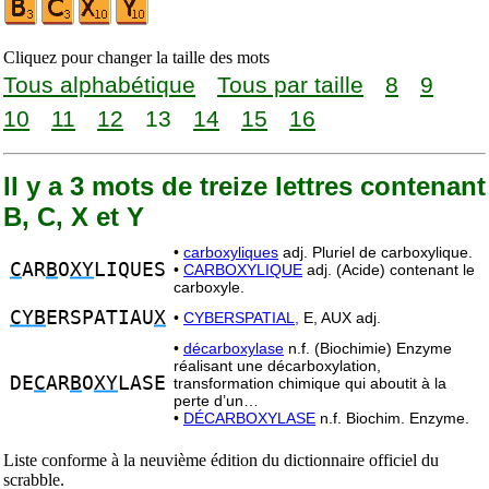
Cliquez pour changer la taille des mots
Tous alphabétique
Tous par taille
8
9
10
11
12
13
14
15
16
Il y a 3 mots de treize lettres contenant
B, C, X et Y
•
carboxyliques
adj. Pluriel de carboxylique.
C
AR
B
O
XY
LIQUES
•
CARBOXYLIQUE
adj. (Acide) contenant le
carboxyle.
CYB
ERSPATIAU
X
•
CYBERSPATIAL,
E, AUX adj.
•
décarboxylase
n.f. (Biochimie) Enzyme
réalisant une décarboxylation,
DE
C
AR
B
O
XY
LASE
transformation chimique qui aboutit à la
perte d’un…
•
DÉCARBOXYLASE
n.f. Biochim. Enzyme.
Liste conforme à la neuvième édition du dictionnaire officiel du
scrabble.