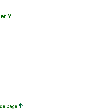
 et Y
 de page