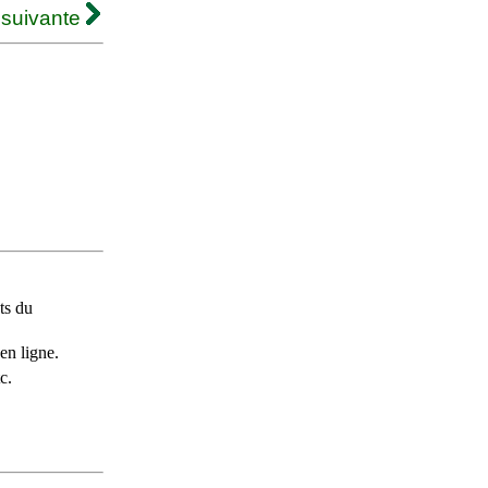
 suivante
ts du
en ligne.
c.