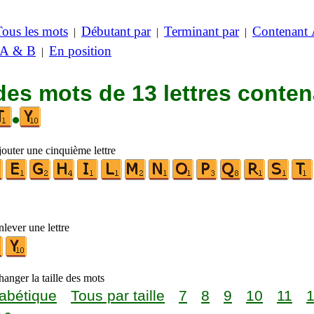
Tous les mots
Débutant par
Terminant par
Contenant
|
|
|
 A & B
En position
|
des mots de 13 lettres conte
•
jouter une cinquième lettre
lever une lettre
anger la taille des mots
abétique
Tous par taille
7
8
9
10
11