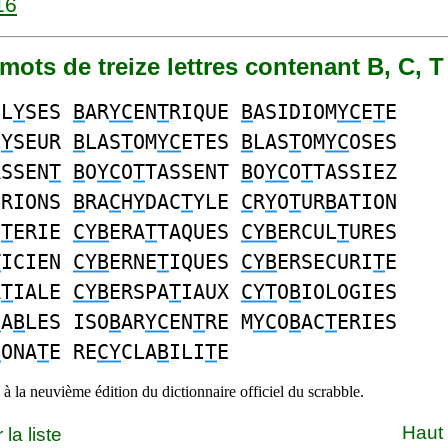
16
6 mots de treize lettres contenant B, C, T
OL
Y
SES
B
AR
YC
EN
T
RIQUE
B
ASIDIOM
YC
E
T
E
L
Y
SEUR
B
LAS
T
OM
YC
ETES
B
LAS
T
OM
YC
OSES
ASSEN
T
B
O
YC
O
T
TASSENT
B
O
YC
O
T
TASSIEZ
ERIONS
B
RA
C
H
Y
DAC
T
YLE
C
R
Y
O
T
UR
B
ATION
C
T
ERIE
CYB
ERA
T
TAQUES
CYB
ERCUL
T
URES
T
ICIEN
CYB
ERNE
T
IQUES
CYB
ERSECURI
T
E
A
T
IALE
CYB
ERSPA
T
IAUX
CYT
O
B
IOLOGIES
C
A
B
LES ISO
B
AR
YC
EN
T
RE M
YC
O
B
AC
T
ERIES
B
ONA
T
E RE
CY
CLA
B
ILI
T
E
à la neuvième édition du dictionnaire officiel du scrabble.
Haut
la liste