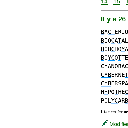
14
15
Il y a 2
B
A
CT
ERI
B
IO
C
A
T
A
B
OU
C
HO
Y
B
O
YC
O
T
T
CY
ANO
B
A
CYB
ERNE
CYB
ERSP
H
Y
PO
T
HE
POL
YC
AR
Liste conforme 
Modifier 