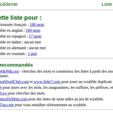
écédente
Liste
tte liste pour :
ionnaire français :
188 mots
bble en anglais :
180 mots
bble en espagnol :
17 mots
ble en italien : aucun mot
bble en allemand : aucun mot
bble en roumain :
1 mot
b recommandés
WikWik.org
- cherchez des mots et construisez des listes à partir des mo
naire.
stWordClub.com
et
www.Jette7.com
pour jouer au scrabble duplicate 
t
pour jouer avec les mots, les anagrammes, les suffixes, les préfixes, et
f.ws
pour chercher des mots.
stesDeMots.com
pour des listes de mots utiles au jeu de scrabble.
iTop.com
pour vous entraîner sérieusement au scrabble.