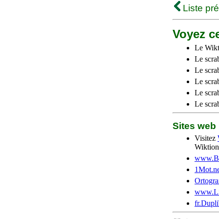
Liste pr
Voyez ce
Le Wikt
Le scra
Le scra
Le scrab
Le scra
Le scra
Sites we
Visitez
Wiktion
www.Be
1Mot.ne
Ortogra
www.Li
fr.Dupl