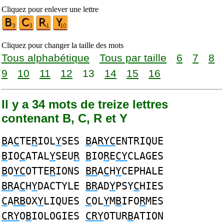
Cliquez pour enlever une lettre
Cliquez pour changer la taille des mots
Tous alphabétique
Tous par taille
6
7
8
9
10
11
12
13
14
15
16
Il y a 34 mots de treize lettres
contenant B, C, R et Y
B
A
C
TE
R
IOL
Y
SES
B
A
RYC
ENTRIQUE
B
IO
C
ATAL
Y
SEU
R
B
IO
R
E
CY
CLAGES
B
O
YC
OTTE
R
IONS
BR
A
C
H
Y
CEPHALE
BR
A
C
H
Y
DACTYLE
BR
AD
Y
PSY
C
HIES
C
A
RB
OX
Y
LIQUES
C
OL
Y
M
B
IFO
R
MES
CRY
O
B
IOLOGIES
CRY
OTUR
B
ATION