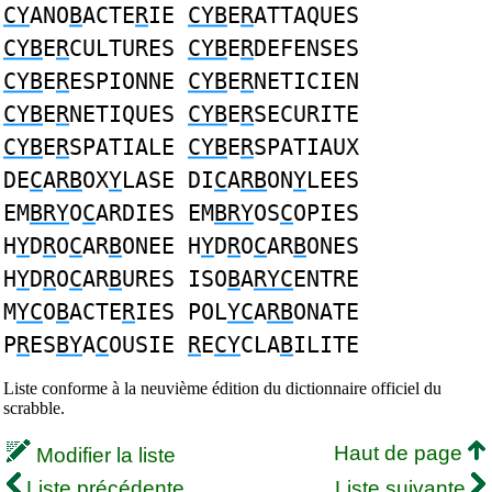
CY
ANO
B
ACTE
R
IE
CYB
E
R
ATTAQUES
CYB
E
R
CULTURES
CYB
E
R
DEFENSES
CYB
E
R
ESPIONNE
CYB
E
R
NETICIEN
CYB
E
R
NETIQUES
CYB
E
R
SECURITE
CYB
E
R
SPATIALE
CYB
E
R
SPATIAUX
DE
C
A
RB
OX
Y
LASE DI
C
A
RB
ON
Y
LEES
EM
BRY
O
C
ARDIES EM
BRY
OS
C
OPIES
H
Y
D
R
O
C
AR
B
ONEE H
Y
D
R
O
C
AR
B
ONES
H
Y
D
R
O
C
AR
B
URES ISO
B
A
RYC
ENTRE
M
YC
O
B
ACTE
R
IES POL
YC
A
RB
ONATE
P
R
ES
BY
A
C
OUSIE
R
E
CY
CLA
B
ILITE
Liste conforme à la neuvième édition du dictionnaire officiel du
scrabble.
Haut de page
Modifier la liste
Liste précédente
Liste suivante