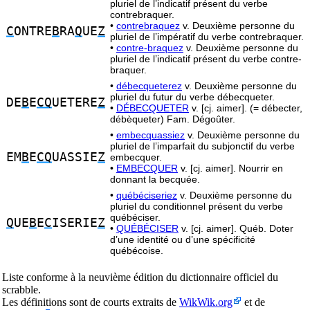
pluriel de l’indicatif présent du verbe
contrebraquer.
•
contrebraquez
v. Deuxième personne du
C
ONTRE
B
RA
Q
UE
Z
pluriel de l’impératif du verbe contrebraquer.
•
contre-braquez
v. Deuxième personne du
pluriel de l’indicatif présent du verbe contre-
braquer.
•
débecqueterez
v. Deuxième personne du
pluriel du futur du verbe débecqueter.
DE
B
E
CQ
UETERE
Z
•
DÉBECQUETER
v. [cj. aimer]. (= débecter,
débèqueter) Fam. Dégoûter.
•
embecquassiez
v. Deuxième personne du
pluriel de l’imparfait du subjonctif du verbe
EM
B
E
CQ
UASSIE
Z
embecquer.
•
EMBECQUER
v. [cj. aimer]. Nourrir en
donnant la becquée.
•
québéciseriez
v. Deuxième personne du
pluriel du conditionnel présent du verbe
québéciser.
Q
UE
B
E
C
ISERIE
Z
•
QUÉBÉCISER
v. [cj. aimer]. Québ. Doter
d’une identité ou d’une spécificité
québécoise.
Liste conforme à la neuvième édition du dictionnaire officiel du
scrabble.
Les définitions sont de courts extraits de
WikWik.org
et de