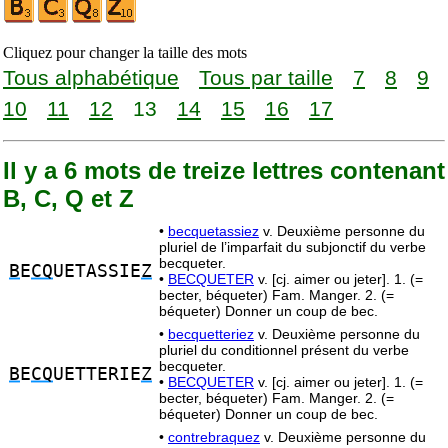
Cliquez pour changer la taille des mots
Tous alphabétique
Tous par taille
7
8
9
10
11
12
13
14
15
16
17
Il y a 6 mots de treize lettres contenant
B, C, Q et Z
•
becquetassiez
v. Deuxième personne du
pluriel de l’imparfait du subjonctif du verbe
becqueter.
B
E
CQ
UETASSIE
Z
•
BECQUETER
v. [cj. aimer ou jeter]. 1. (=
becter, béqueter) Fam. Manger. 2. (=
béqueter) Donner un coup de bec.
•
becquetteriez
v. Deuxième personne du
pluriel du conditionnel présent du verbe
becqueter.
B
E
CQ
UETTERIE
Z
•
BECQUETER
v. [cj. aimer ou jeter]. 1. (=
becter, béqueter) Fam. Manger. 2. (=
béqueter) Donner un coup de bec.
•
contrebraquez
v. Deuxième personne du