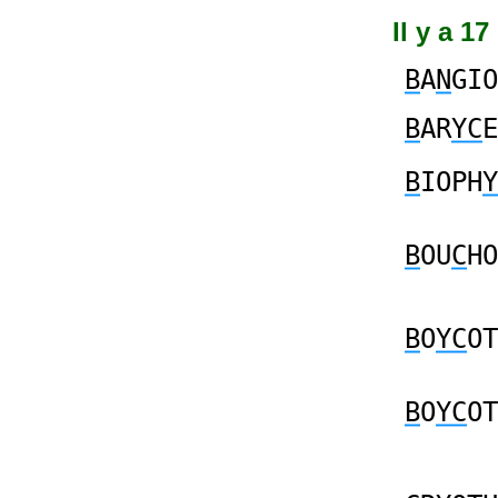
Il y a 1
B
A
N
GIO
B
AR
YC
E
B
IOPH
Y
B
OU
C
HO
B
O
YC
OT
B
O
YC
OT