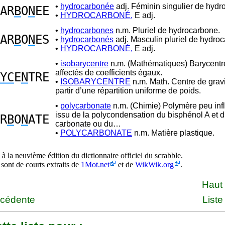
•
hydrocarbonée
adj. Féminin singulier de hydr
AR
B
O
N
EE
•
HYDROCARBONÉ,
E adj.
•
hydrocarbones
n.m. Pluriel de hydrocarbone.
AR
B
O
N
ES
•
hydrocarbonés
adj. Masculin pluriel de hydro
•
HYDROCARBONÉ,
E adj.
•
isobarycentre
n.m. (Mathématiques) Barycentr
affectés de coefficients égaux.
YC
E
N
TRE
•
ISOBARYCENTRE
n.m. Math. Centre de gravi
partir d’une répartition uniforme de poids.
•
polycarbonate
n.m. (Chimie) Polymère peu in
issu de la polycondensation du bisphénol A et d
R
B
O
N
ATE
carbonate ou du…
•
POLYCARBONATE
n.m. Matière plastique.
à la neuvième édition du dictionnaire officiel du scrabble.
 sont de courts extraits de
1Mot.net
et de
WikWik.org
.
Haut
écédente
Liste