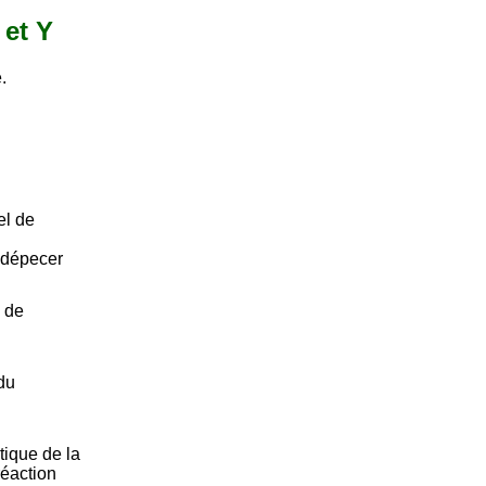
 et Y
.
el de
t dépecer
l de
du
tique de la
réaction