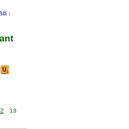
 AB
|
nant
12
13