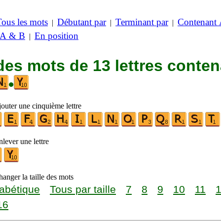
Tous les mots
Débutant par
Terminant par
Contenant
|
|
|
 A & B
En position
|
des mots de 13 lettres conte
•
jouter une cinquième lettre
lever une lettre
anger la taille des mots
abétique
Tous par taille
7
8
9
10
11
16