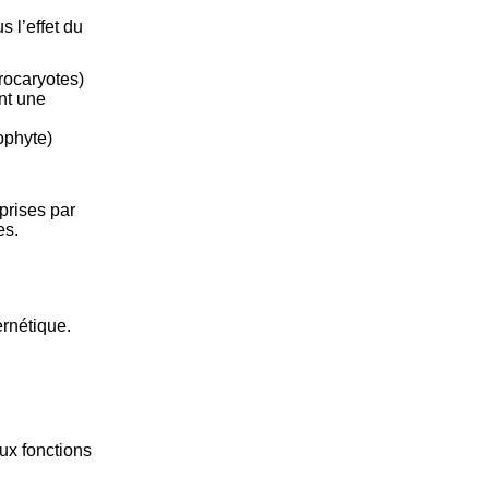
s l’effet du
rocaryotes)
nt une
ophyte)
prises par
es.
rnétique.
ux fonctions