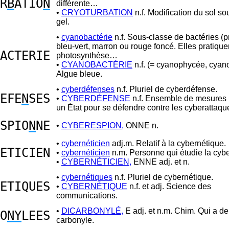
R
B
ATIO
N
différente…
•
CRYOTURBATION
n.f. Modification du sol sou
gel.
•
cyanobactérie
n.f. Sous-classe de bactéries (p
bleu-vert, marron ou rouge foncé. Elles pratique
ACTERIE
photosynthèse…
•
CYANOBACTÉRIE
n.f. (= cyanophycée, cyan
Algue bleue.
•
cyberdéfenses
n.f. Pluriel de cyberdéfense.
EFE
N
SES
•
CYBERDÉFENSE
n.f. Ensemble de mesures 
un État pour se défendre contre les cyberattaqu
SPIO
N
NE
•
CYBERESPION,
ONNE n.
•
cybernéticien
adj.m. Relatif à la cybernétique.
ETICIEN
•
cybernéticien
n.m. Personne qui étudie la cybe
•
CYBERNÉTICIEN,
ENNE adj. et n.
•
cybernétiques
n.f. Pluriel de cybernétique.
ETIQUES
•
CYBERNÉTIQUE
n.f. et adj. Science des
communications.
•
DICARBONYLÉ,
E adj. et n.m. Chim. Qui a de
O
NY
LEES
carbonyle.