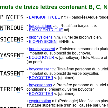
7 mots de treize lettres contenant B, C, N
PH
YC
EES
•
BANGIOPHYCÉE
n.f. (= bangiée) Algue rouge
•
barycentrique
adj. Relatif au barycentre.
N
TRIQUE
•
BARYCENTRIQUE
adj.
•
biophysiciens
n.m. Pluriel de biophysicien.
SI
C
IE
N
S
•
BIOPHYSICIEN,
ENNE n.
•
bouchoyassent
v. Troisième personne du pluri
l’imparfait du subjonctif de bouchoyer.
Y
ASSE
N
T
•
BOUCHOYER
v. [cj. nettoyer]. Helv. Abattre e
(un porc).
•
boycottassent
v. Troisième personne du plurie
TASSE
N
T
l’imparfait du subjonctif du verbe boycotter.
•
BOYCOTTER
v. [cj. aimer].
•
boycotterions
v. Première personne du pluriel 
TERIO
N
S
conditionnel présent du verbe boycotter.
•
BOYCOTTER
v. [cj. aimer].
•
cryoturbation
n.f. (Pédologie) Modification plas
structure superficielle d’un sol, causée par une 