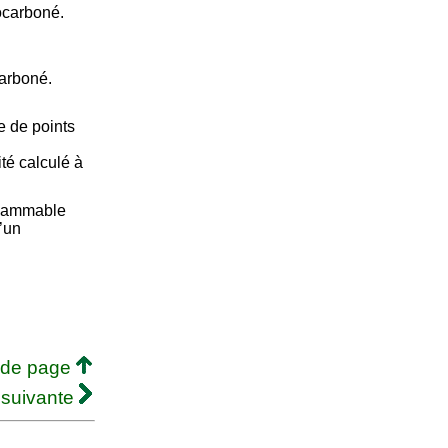
ocarboné.
carboné.
e de points
té calculé à
flammable
’un
 de page
 suivante