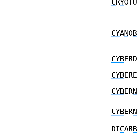
C
R
Y
OTU
CY
A
N
O
B
CYB
ERD
CYB
ERE
CYB
ER
N
CYB
ER
N
DI
C
AR
B