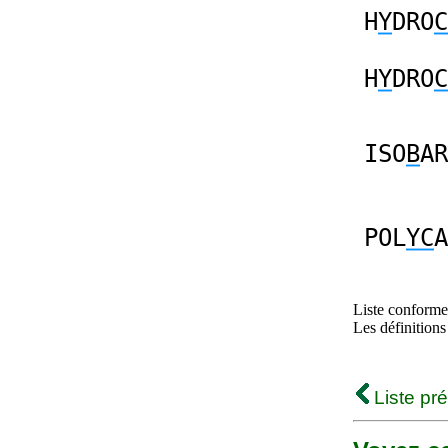
H
Y
DRO
C
H
Y
DRO
C
ISO
B
AR
POL
YC
A
Liste conforme 
Les définitions
Liste pr